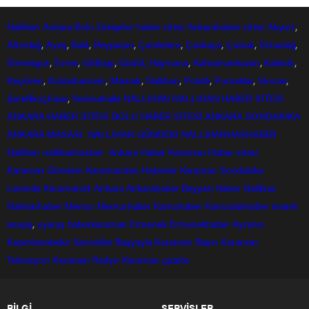
Nallıhan
Ankara
Bolu
Eskişehir
haber sitesi
Ankarahaber
sitesi
Akyurt
,
Altındağ
,
Ayaş
,
Balâ
,
Beypazarı
,
Çamlıdere
,
Çankaya
,
Çubuk
,
Elmadağ
,
Etimesgut
,
Evren
,
Gölbaşı
,
Güdül,
Haymana
,
Kahramankazan
,
Kalecik
,
Keçiören
,
Kızılcahamam
,
Mamak
,
Nallıhan
,
Polatlı
,
Pursaklar
,
Sincan
,
Şereflikoçhisar
,
Yenimahalle
NALLIHAN
NALLIHAN HABER SİTESİ
ANKARA HABER SİTESİ
BOLU HABER SİTESİ
ANKARA SONDAKİKA
ANKARA MASASI
NALLIHAN GÜNDEM
NALLIHANHASHABER
Nallihan
nallihanhasber
Ankara Haber
Karaman Haber sitesi
Karaman Gündem
Karamandan
Haberler
Karaman Sondakika
Larende
Karaman24
Ankara
Ankarahaber
Beyparı Haber
Nallıhan
Nalıhanhaber
Memur
Memurhaber
Kamuhaber
Kamudanhaber
imaret
asayiş
,
uyanış
haberkaraman
Ermenek
Ermenekhaber
Ayrancı
Kazımkarabekir
Sarıveliler
Başyayla
Karaman Basın
Karaman
Televizyon
Karaman Radyo
Karaman gazete
BİLGİ
SERVİSLER