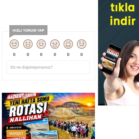
HIZLI YORUM YAP
0
0
0
0
0
0
MANŞET