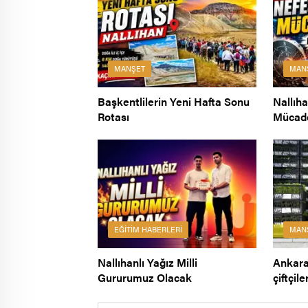
MANŞET
MAN
Başkentlilerin Yeni Hafta Sonu
Nallıh
Rotası
Mücad
EĞITIM HABERLERI
MAN
Nallıhanlı Yağız Milli
Ankara
Gururumuz Olacak
çiftçil