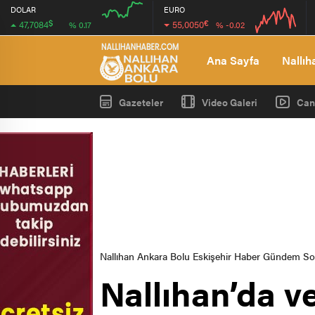
DOLAR
EURO
$
€
47,7084
55,0050
% 0.17
% -0.02
04:00
04:00
Ana Sayfa
Nallıh
Gazeteler
Video Galeri
Can
Nallıhan Ankara Bolu Eskişehir Haber Gündem S
Nallıhan’da v