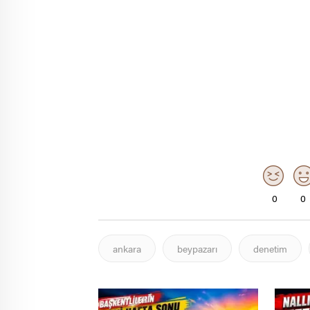
0
0
ankara
beypazarı
denetim