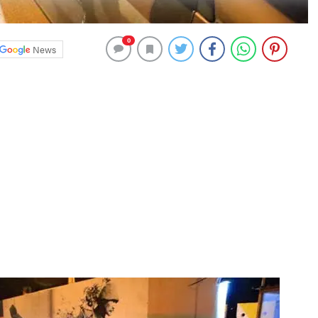
0
News