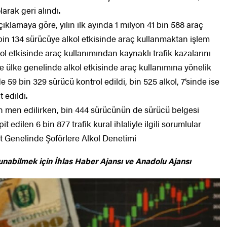
arak geri alındı.
lamaya göre, yılın ilk ayında 1 milyon 41 bin 588 araç
 bin 134 sürücüye alkol etkisinde araç kullanmaktan işlem
kol etkisinde araç kullanımından kaynaklı trafik kazalarını
 ülke genelinde alkol etkisinde araç kullanımına yönelik
 59 bin 329 sürücü kontrol edildi, bin 525 alkol, 7’sinde ise
 edildi.
en men edilirken, bin 444 sürücünün de sürücü belgesi
t edilen 6 bin 877 trafik kural ihlaliyle ilgili sorumlular
rt Genelinde Şoförlere Alkol Denetimi
unabilmek için
İhlas Haber Ajansı ve Anadolu Ajansı