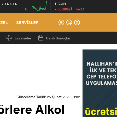
BİTCOİN
EYREK ALTIN
฿
3068682
%
%-0.8
00:00
ÖZEL
SERVİSLER
Eczaneler
Canlı Sonuçlar
Güncelleme Tarihi: 25 Şubat 2020 01:02
örlere Alkol