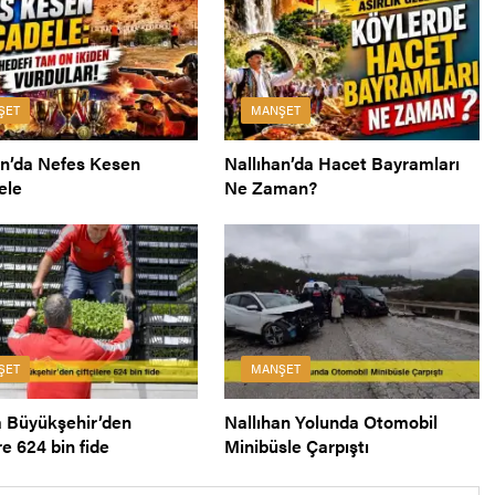
ŞET
MANŞET
an’da Nefes Kesen
Nallıhan’da Hacet Bayramları
ele
Ne Zaman?
ŞET
MANŞET
 Büyükşehir’den
Nallıhan Yolunda Otomobil
ere 624 bin fide
Minibüsle Çarpıştı