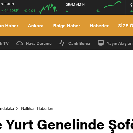
STERLİN
GRAM ALTIN
Ç
£
64,2081
%
% 0.04
04:00
04:00
an Haber
Ankara
Bölge Haber
Haberler
SİZE 
lı TV
Hava Durumu
Canlı Borsa
Yayın Akışları
ondakika
Nallıhan Haberleri
e Yurt Genelinde Şof