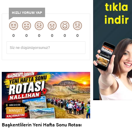
HIZLI YORUM YAP
0
0
0
0
0
0
MANŞET
Başkentlilerin Yeni Hafta Sonu Rotası