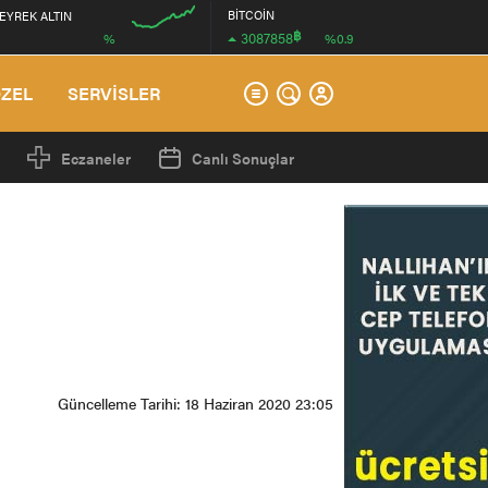
BİTCOİN
EYREK ALTIN
฿
3087858
%
%0.9
12:00
ÖZEL
SERVİSLER
Eczaneler
Canlı Sonuçlar
Güncelleme Tarihi: 18 Haziran 2020 23:05