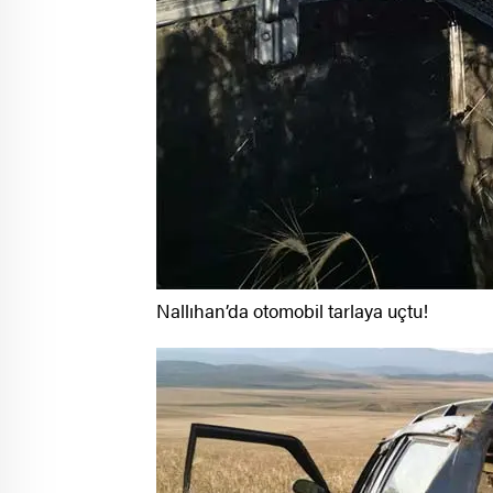
Nallıhan’da otomobil tarlaya uçtu!