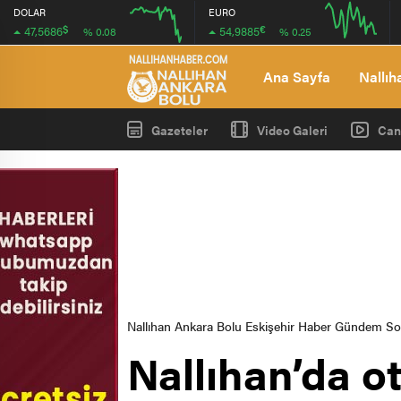
DOLAR
EURO
$
€
47,5686
54,9885
% 0.08
% 0.25
12:00
16:00
12:00
16:00
Ana Sayfa
Nallıh
Gazeteler
Video Galeri
Can
Nallıhan Ankara Bolu Eskişehir Haber Gündem S
Nallıhan’da o