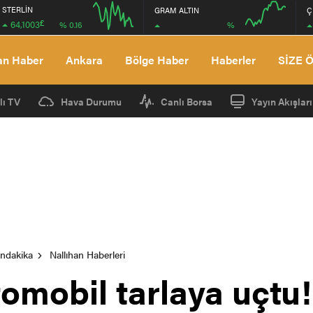
STERLİN
GRAM ALTIN
Ç
£
64,1003
%
% 0.16
12:00
16:00
12:00
16:00
an Haber
Ankara
Bölge Haber
Haberler
SİZE 
lı TV
Hava Durumu
Canlı Borsa
Yayın Akışları
ondakika
Nallıhan Haberleri
tomobil tarlaya uçtu!