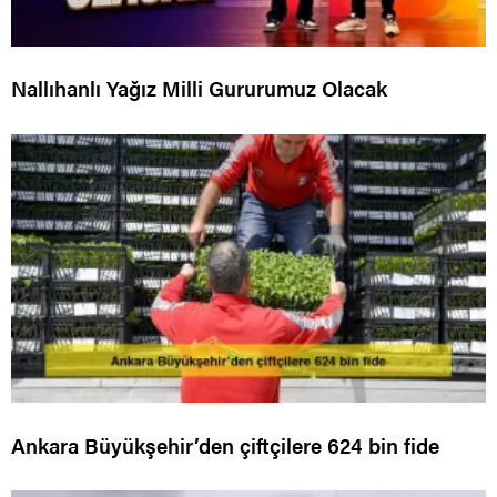
Nallıhanlı Yağız Milli Gururumuz Olacak
Ankara Büyükşehir’den çiftçilere 624 bin fide