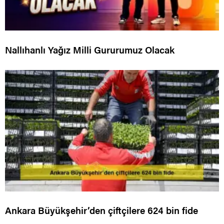
Nallıhanlı Yağız Milli Gururumuz Olacak
Ankara Büyükşehir’den çiftçilere 624 bin fide