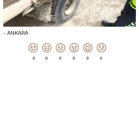
– ANKARA
0
0
0
0
0
0