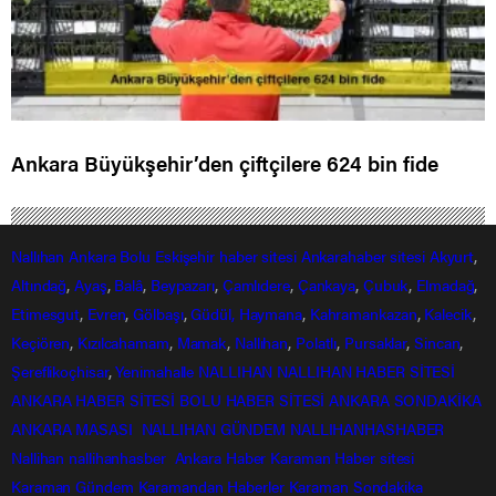
Ankara Büyükşehir’den çiftçilere 624 bin fide
Nallıhan
Ankara
Bolu
Eskişehir
haber sitesi
Ankarahaber
sitesi
Akyurt
,
Altındağ
,
Ayaş
,
Balâ
,
Beypazarı
,
Çamlıdere
,
Çankaya
,
Çubuk
,
Elmadağ
,
Etimesgut
,
Evren
,
Gölbaşı
,
Güdül,
Haymana
,
Kahramankazan
,
Kalecik
,
Keçiören
,
Kızılcahamam
,
Mamak
,
Nallıhan
,
Polatlı
,
Pursaklar
,
Sincan
,
Şereflikoçhisar
,
Yenimahalle
NALLIHAN
NALLIHAN HABER SİTESİ
ANKARA HABER SİTESİ
BOLU HABER SİTESİ
ANKARA SONDAKİKA
ANKARA MASASI
NALLIHAN GÜNDEM
NALLIHANHASHABER
Nallihan
nallihanhasber
Ankara Haber
Karaman Haber sitesi
Karaman Gündem
Karamandan
Haberler
Karaman Sondakika