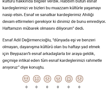
kültürü hakkında bilgiler verdik. Rabbim bütün esnaf
kardeşlerimizi ve bizleri bu muazzam kültürle yaşamayı
nasip etsin. Esnaf ve sanatkar kardeşlerimiz Ahiliği
devam ettirmeleri gerekiyor ki dinimiz de bunu emrediyor.
Haftamızın mübarek olmasını diliyorum” dedi.
Esnaf Adil Değirmencioğlu, “dünyada eşi ve benzeri
olmayan, dayanışma kültürü olan bu haftayı yad etmek
için Beypazarı’lı esnaf arkadaşlarla bir araya geldik,
geçmişe intikal eden tüm esnaf kardeşlerimizi rahmetle
anıyoruz” diye konuştu.
0
0
0
0
0
0