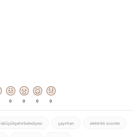
0
0
0
0
rabüyükşehirbelediyesi
çayırhan
elektrikli scooter