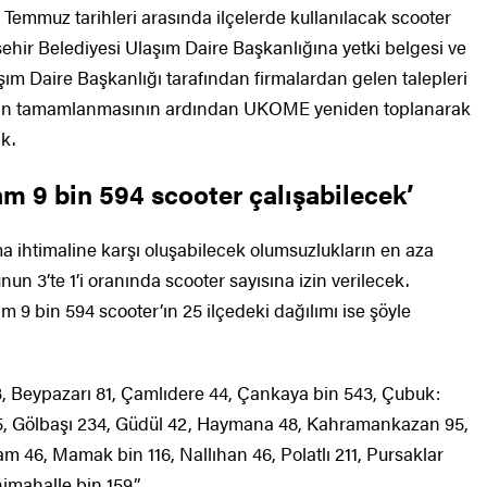
6 Temmuz tarihleri arasında ilçelerde kullanılacak scooter
şehir Belediyesi Ulaşım Daire Başkanlığına yetki belgesi ve
aşım Daire Başkanlığı tarafından firmalardan gelen talepleri
enin tamamlanmasının ardından UKOME yeniden toplanarak
ak.
m 9 bin 594 scooter çalışabilecek’
lma ihtimaline karşı oluşabilecek olumsuzlukların en aza
unun 3’te 1’i oranında scooter sayısına izin verilecek.
9 bin 594 scooter’ın 25 ilçedeki dağılımı ise şöyle
43, Beypazarı 81, Çamlıdere 44, Çankaya bin 543, Çubuk:
15, Gölbaşı 234, Güdül 42, Haymana 48, Kahramankazan 95,
m 46, Mamak bin 116, Nallıhan 46, Polatlı 211, Pursaklar
imahalle bin 159.”