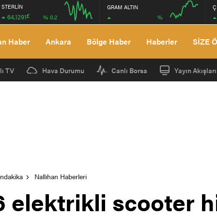
STERLİN
GRAM ALTIN
Ç
£
64,1291
%
% 0.2
12:00
16:00
12:00
16:00
an Haber
Ankara
Bölge Haber
Haberler
SİZE 
lı TV
Hava Durumu
Canlı Borsa
Yayın Akışları
ondakika
Nallıhan Haberleri
 elektrikli scooter 