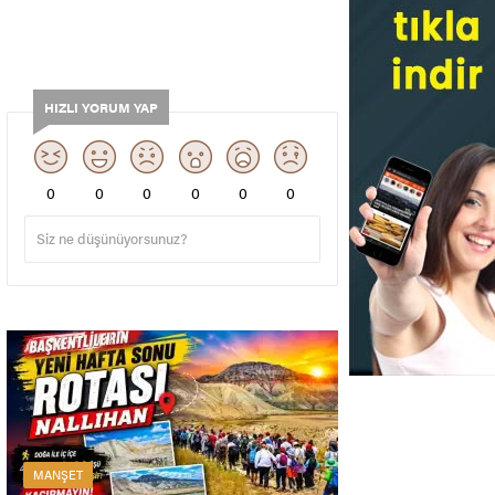
HIZLI YORUM YAP
0
0
0
0
0
0
MANŞET