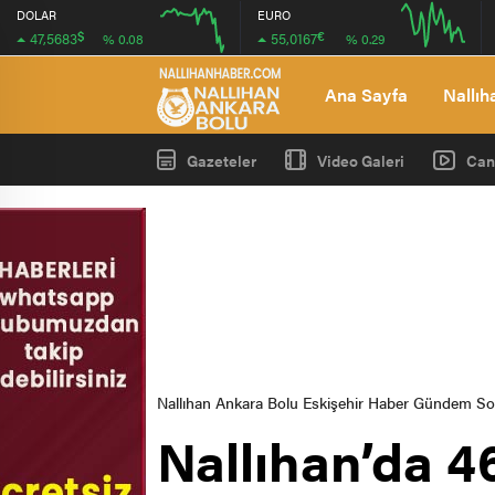
DOLAR
EURO
$
€
47,5683
55,0167
% 0.08
% 0.29
12:00
16:00
12:00
16:00
Ana Sayfa
Nallıh
Gazeteler
Video Galeri
Can
Nallıhan Ankara Bolu Eskişehir Haber Gündem S
Nallıhan’da 46