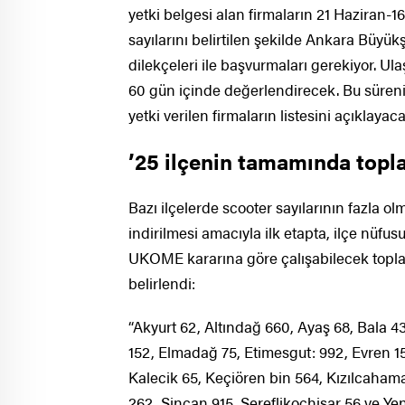
yetki belgesi alan firmaların 21 Haziran-1
sayılarını belirtilen şekilde Ankara Büyük
dilekçeleri ile başvurmaları gerekiyor. Ul
60 gün içinde değerlendirecek. Bu sür
yetki verilen firmaların listesini açıklayac
’25 ilçenin tamamında topla
Bazı ilçelerde scooter sayılarının fazla o
indirilmesi amacıyla ilk etapta, ilçe nüfus
UKOME kararına göre çalışabilecek toplam 
belirlendi:
“Akyurt 62, Altındağ 660, Ayaş 68, Bala 
152, Elmadağ 75, Etimesgut: 992, Evren 
Kalecik 65, Keçiören bin 564, Kızılcahama
262, Sincan 915, Şereflikoçhisar 56 ve Yen