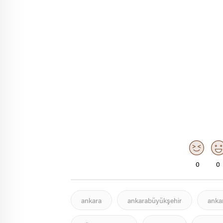
0
0
ankara
ankarabüyükşehir
anka