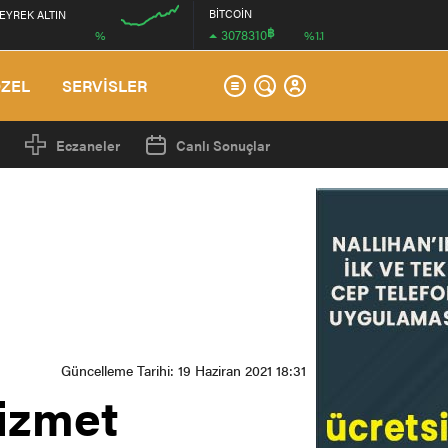
BİTCOİN
EYREK ALTIN
฿
3078310
%
%1.1
12:00
ÖZEL
SERVİSLER
Eczaneler
Canlı Sonuçlar
Güncelleme Tarihi: 19 Haziran 2021 18:31
hizmet