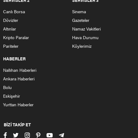
Yurdun dört köşesinde başlayan orman yangınlarını
söndürme çalışmaları devam ederken Ankara Nallıhan
ilçesinde de yangın başladı.