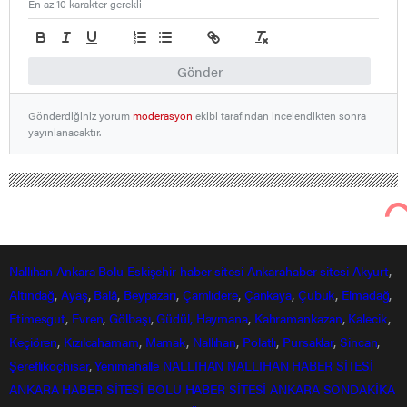
En az 10 karakter gerekli
Gönder
Gönderdiğiniz yorum
moderasyon
ekibi tarafından incelendikten sonra
yayınlanacaktır.
Nallıhan Ankara Bolu Eskişehir Haber Gündem Sondakika
Foto Galeri
SON DAKİKA Nallıhan’da yangın