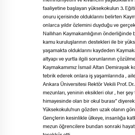
faaliyetine başlayan yüksekokulun 3. Eğit
onuru içerisinde olduklarını belirten Ka
onlarca yıldır özlemini duyduğu ve gerçekle
Nallıhan Kaymakamlığının önderliğinde baş
kamu kuruluşlarının destekleri ile bir y
yaşamakta olduklarını kaydeden Kaymakam
altyapı ve yurtla ilgili sorunlarının çözü
Kaymakamımız İsmail Altan Demirayak ko
tebrik ederek onlara iş yaşamlarında , ail
Ankara Üniversitesi Rektör Vekili Prof. Dr.
mezunları, yeninin eksikleri olur , her şe
himayesinde olan bir okul burası” diyere
Yüksekokulu’nun gözden uzak olanın gönü
Gençlerin kesinlikle ülkeye, insanlığa kat
mezun öğrencilere bundan sonraki hayatla
teşekkür etti.