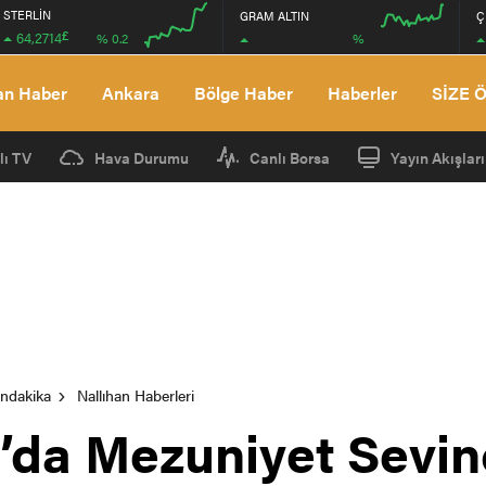
STERLİN
GRAM ALTIN
Ç
£
64,2714
%
% 0.2
00:00
00:00
00:00
00:00
an Haber
Ankara
Bölge Haber
Haberler
SİZE 
lı TV
Hava Durumu
Canlı Borsa
Yayın Akışları
ondakika
Nallıhan Haberleri
’da Mezuniyet Sevin