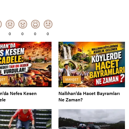
0
0
0
0
ŞET
MANŞET
an’da Nefes Kesen
Nallıhan’da Hacet Bayramları
ele
Ne Zaman?