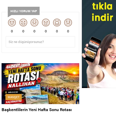
HIZLI YORUM YAP
0
0
0
0
0
0
MANŞET
Başkentlilerin Yeni Hafta Sonu Rotası