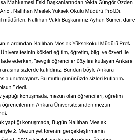
yasa Mahkemesi Eski Başkanlarından Yekta Güngör Özden
Arıcı, Nallıhan Meslek Yüksek Okulu Müdürü Prof.Dr.
ul müdürleri, Nallıhan Vakfı Başkanımız Ayhan Sümer, daire
asının ardından Nallıhan Meslek Yüksekokul Müdürü Prof.
versitesinin kökleri eğitim, öğretim, bilgi ve özveri ile
fade ederken, “sevgili öğrenciler 68.yılını kutlayan Ankara
ı arasına sizlerde katıldınız. Bundan böyle Ankara
sla unutmayınız. Bu mutlu gününüzde sizleri kutlarım.
lsun ” dedi.
y yaptığı konuşmada, mezun olan öğrencileri, öğretim
rken öğrencilerinin Ankara Üniversitesinden mezun
edi.
ak yaptığı konuşmada, Bugün Nallıhan Meslek
ariyle 2. Mezuniyet törenini gerçekleştirmenin
yledi. 2011 yılı Eylül ayı itibariyle eğitim-öğretim