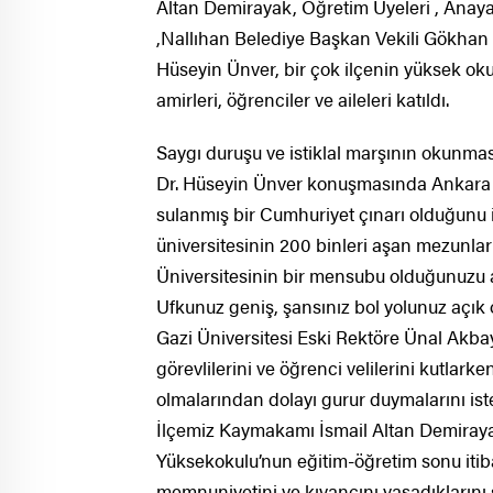
Altan Demirayak, Öğretim Üyeleri , Ana
,Nallıhan Belediye Başkan Vekili Gökhan 
Hüseyin Ünver, bir çok ilçenin yüksek ok
amirleri, öğrenciler ve aileleri katıldı.
Saygı duruşu ve istiklal marşının okunm
Dr. Hüseyin Ünver konuşmasında Ankara Üni
sulanmış bir Cumhuriyet çınarı olduğunu i
üniversitesinin 200 binleri aşan mezunlar
Üniversitesinin bir mensubu olduğunuzu a
Ufkunuz geniş, şansınız bol yolunuz açık o
Gazi Üniversitesi Eski Rektöre Ünal Akba
görevlilerini ve öğrenci velilerini kutla
olmalarından dolayı gurur duymalarını ist
İlçemiz Kaymakamı İsmail Altan Demiray
Yüksekokulu’nun eğitim-öğretim sonu itib
memnuniyetini ve kıvancını yaşadıklarını sö