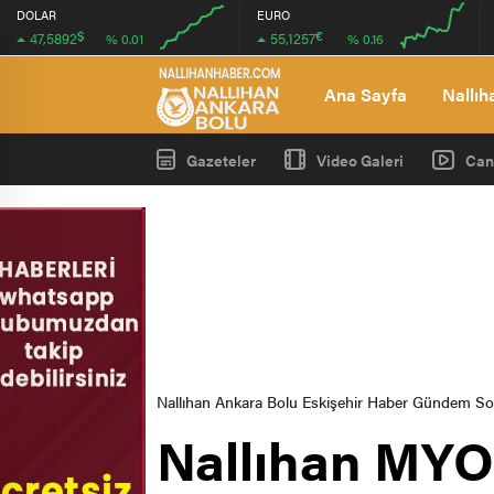
DOLAR
EURO
$
€
47,5892
55,1257
% 0.01
% 0.16
00:00
00:00
00:00
00:00
Ana Sayfa
Nallıh
Gazeteler
Video Galeri
Can
Nallıhan Ankara Bolu Eskişehir Haber Gündem S
Nallıhan MYO