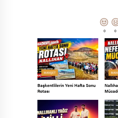
0
0
MANŞET
MAN
Başkentlilerin Yeni Hafta Sonu
Nallıh
Rotası
Mücad