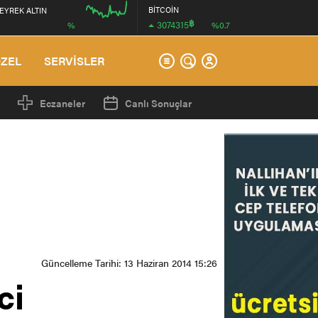
BİTCOİN
EYREK ALTIN
฿
3074315
%
%0.7
00:00
ÖZEL
SERVİSLER
Eczaneler
Canlı Sonuçlar
Güncelleme Tarihi: 13 Haziran 2014 15:26
ci