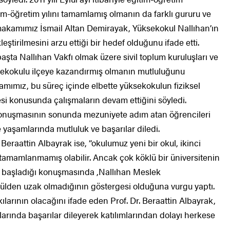
im-öğretim yılını tamamlamış olmanın da farklı gururu ve
ymakamımız İsmail Altan Demirayak, Yüksekokul Nallıhan’ın
ştirilmesini arzu ettiği bir hedef olduğunu ifade etti.
ta Nallıhan Vakfı olmak üzere sivil toplum kuruluşları ve
üksekokulu ilçeye kazandırmış olmanın mutluluğunu
ımız, bu süreç içinde elbette yüksekokulun fiziksel
lmesi konusunda çalışmaların devam ettiğini söyledi.
nuşmasının sonunda mezuniyete adım atan öğrencileri
e yaşamlarında mutluluk ve başarılar diledi.
 Beraattin Albayrak ise, “okulumuz yeni bir okul, ikinci
y tamamlanmamış olabilir. Ancak çok köklü bir üniversitenin
k başladığı konuşmasında ,Nallıhan Meslek
lden uzak olmadığının göstergesi olduğuna vurgu yaptı.
kılarının olacağını ifade eden Prof. Dr. Beraattin Albayrak,
rında başarılar dileyerek katılımlarından dolayı herkese