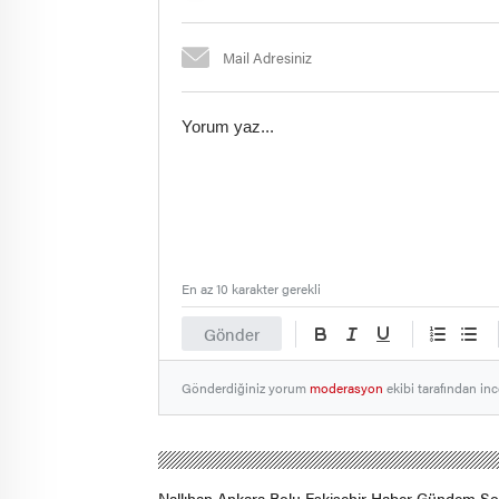
En az 10 karakter gerekli
Gönder
Gönderdiğiniz yorum
moderasyon
ekibi tarafından inc
Nallıhan Ankara Bolu Eskişehir Haber Gündem S