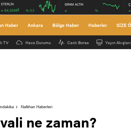
STERLİN
GRAM ALTIN
Ç
£
64,3046
%
% 0.3
12:00
12:00
an Haber
Ankara
Bölge Haber
Haberler
SİZE 
lı TV
Hava Durumu
Canlı Borsa
Yayın Akışları
ondakika
Nallıhan Haberleri
ivali ne zaman?