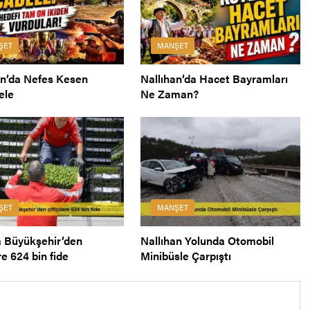
ŞET
MANŞET
an’da Nefes Kesen
Nallıhan’da Hacet Bayramları
ele
Ne Zaman?
ŞET
MANŞET
 Büyükşehir’den
Nallıhan Yolunda Otomobil
ere 624 bin fide
Minibüsle Çarpıştı