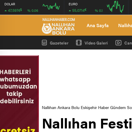
DOLAR
EURO
$
€
47,5974
55,0714
% 0.06
% 0.1
12:00
12:00
Ana Sayfa
Nallıh
Gazeteler
Video Galeri
Can
Nallıhan Ankara Bolu Eskişehir Haber Gündem S
Nallıhan Fest