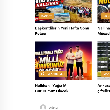
MANŞET
MAN
Başkentlilerin Yeni Hafta Sonu
Nallıh
Rotası
Mücad
EĞITIM HABERLERI
MAN
Nallıhanlı Yağız Milli
Ankara
Gururumuz Olacak
çiftçil