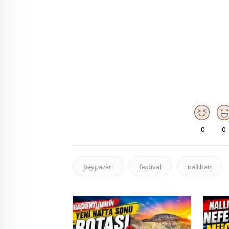
0
0
beypazarı
festival
nallıhan