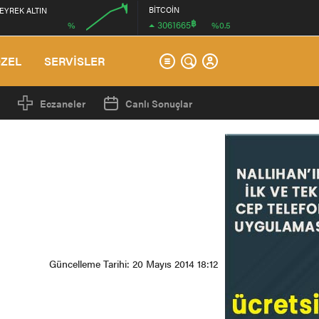
BİTCOİN
EYREK ALTIN
฿
3061665
%
%0.5
00:00
ÖZEL
SERVİSLER
Eczaneler
Canlı Sonuçlar
Güncelleme Tarihi: 20 Mayıs 2014 18:12