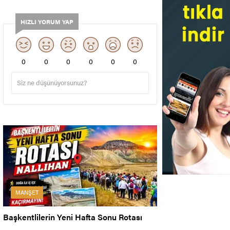
HIZLI YORUM YAP
0
0
0
0
0
0
MANŞET
Başkentlilerin Yeni Hafta Sonu Rotası