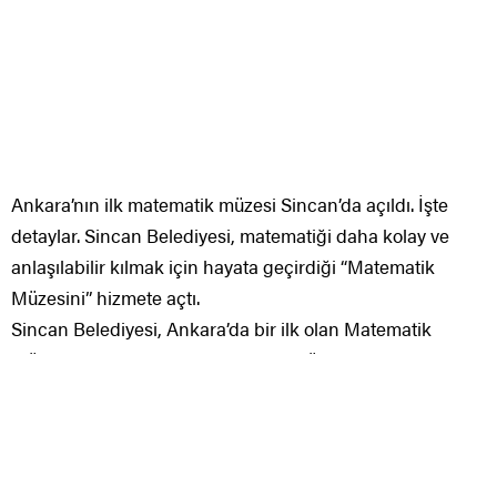
Ankara’nın ilk matematik müzesi Sincan’da açıldı. İşte
detaylar. Sincan Belediyesi, matematiği daha kolay ve
anlaşılabilir kılmak için hayata geçirdiği “Matematik
Müzesini” hizmete açtı.
Sincan Belediyesi, Ankara’da bir ilk olan Matematik
Müzesi’ni hizmete açtı. Matematik müzesi Sincan’da
“Matematiğe Dokunuyoruz” sloganıyla matematiği soyut
olmaktan çıkarıp somut hale getirerek çocukların
deneyerek, eğlenerek daha kolay öğrenmelerini
sağlayacak. Müze, bünyesinde barındırdığı sayı tabloları,
formül mantık şemaları, altın oran kuralı örnekleri, açı ve
perspektifi kavrama temalı objeleri ve Türk-İslam
dünyasının astronomi, matematik alanlarında önde gelen
alimleri ile eserlerinin senteziyle hazırlanmış yapılar
sayesinde de ziyaretçilerine matematiği tanıtmayı ve
sevdirmeyi amaçlıyor. Pandemi koşulları nedeniyle