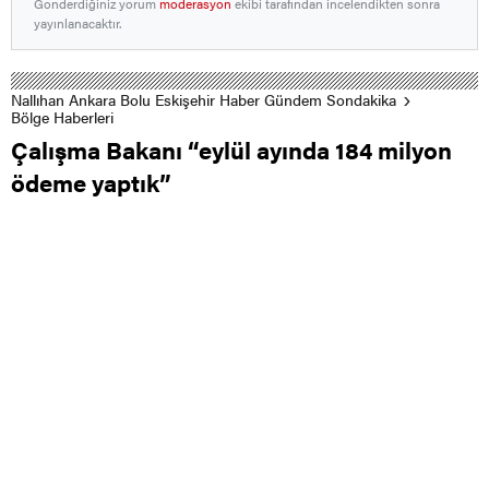
Gönderdiğiniz yorum
moderasyon
ekibi tarafından incelendikten sonra
yayınlanacaktır.
Nallıhan Ankara Bolu Eskişehir Haber Gündem Sondakika
Bölge Haberleri
Çalışma Bakanı “eylül ayında 184 milyon
ödeme yaptık”