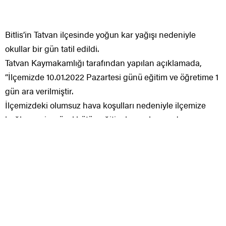
Bitlis’in Tatvan ilçesinde yoğun kar yağışı nedeniyle
okullar bir gün tatil edildi.
Tatvan Kaymakamlığı tarafından yapılan açıklamada,
“İlçemizde 10.01.2022 Pazartesi günü eğitim ve öğretime 1
gün ara verilmiştir.
İlçemizdeki olumsuz hava koşulları nedeniyle ilçemize
bağlı resmi ve özel bütün eğitim kurumlarımızda
10.01.2022 Pazartesi günü eğitim ve öğretime 1 gün ara
verilmiştir. Kamu kurum ve kuruluşlarında çalışan hamile
ve engelli personelin 10.01.2022 Pazartesi günü idari izinli
sayılmalarına karar verilmiştir” denildi.
Öte yandan Mutki ilçesinde de eğitim öğretime bir gün
ara verildiği öğrenildi.