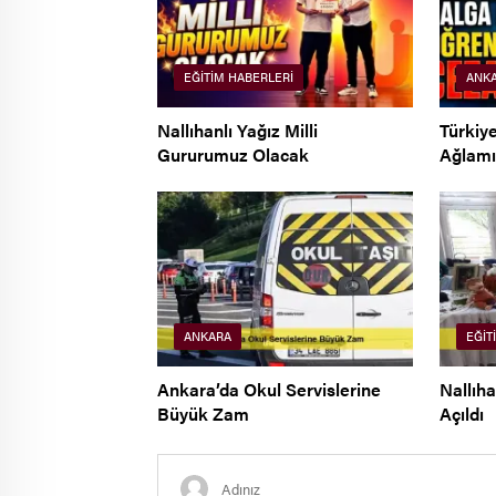
EĞITIM HABERLERI
ANK
Nallıhanlı Yağız Milli
Türkiy
Gururumuz Olacak
Ağlamı
ANKARA
EĞIT
Ankara’da Okul Servislerine
Nallıha
Büyük Zam
Açıldı