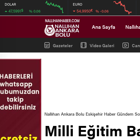
DOLAR
EURO
$
€
47,5991
54,9950
% 0.06
% -0.06
12:00
16:00
12:00
16:00
Ana Sayfa
Nallıh
Gazeteler
Video Galeri
Can
Nallıhan Ankara Bolu Eskişehir Haber Gündem S
Milli Eğitim 