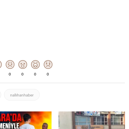
0
0
0
0
nallıhanhaber