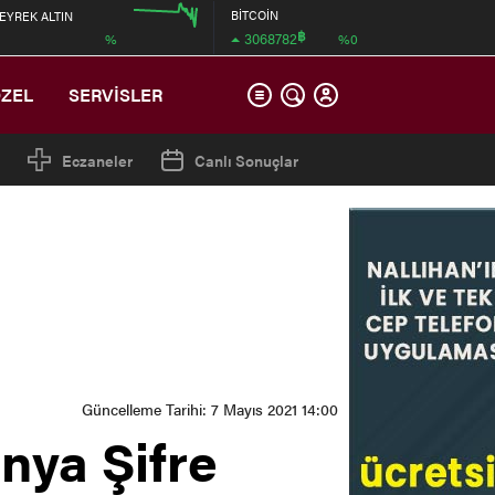
BİTCOİN
EYREK ALTIN
฿
3068782
%
%0
00:00
12:00
ÖZEL
SERVİSLER
Eczaneler
Canlı Sonuçlar
Güncelleme Tarihi: 7 Mayıs 2021 14:00
nya Şifre