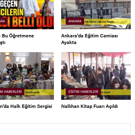
ARA
ANKARA
e Bu Öğretmene
Ankara’da Eğitim Camiası
ştı
Ayakta
IM HABERLERI
EĞITIM HABERLERI
n’da Halk Eğitim Sergisi
Nallıhan Kitap Fuarı Açıldı