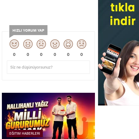
HIZLI YORUM YAP
0
0
0
0
0
0
EĞITIM HABERLERI