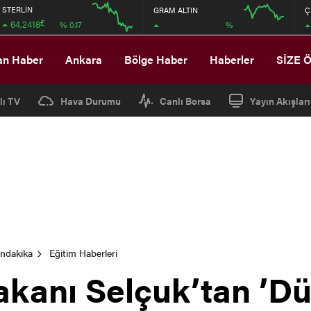
STERLİN
GRAM ALTIN
Ç
£
64,2418
%
% 0.17
12:00
16:00
12:00
16:00
an Haber
Ankara
Bölge Haber
Haberler
SİZE 
lı TV
Hava Durumu
Canlı Borsa
Yayın Akışları
ondakika
Eğitim Haberleri
Bakanı Selçuk’tan ’Dü