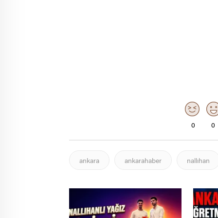
0
0
ankara
ankarahaber
nallıhan