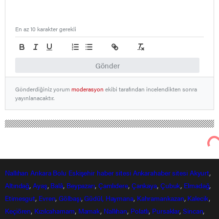
En az 10 karakter gerekli
Gönder
Gönderdiğiniz yorum
moderasyon
ekibi tarafından incelendikten sonra
yayınlanacaktır.
Nallıhan Ankara Bolu Eskişehir Haber Gündem Sondakika
Bölge Haberleri
Güdül’de silahlar yakalandı