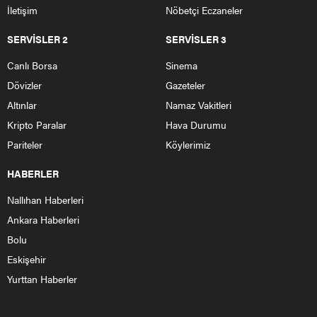
Güdül’de jandarma bir kişiyi 4 adet ruhsatsız silahla