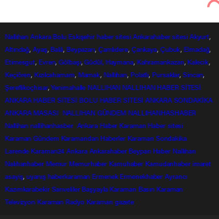
Yurttan Haberler
Sarıkamış’ta eksi 30 derecede havaya
serpilen kaynar su dondu