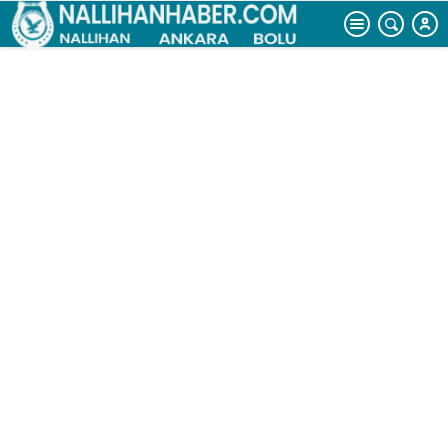
derecede
havaya serpilen
kaynar su
dondu