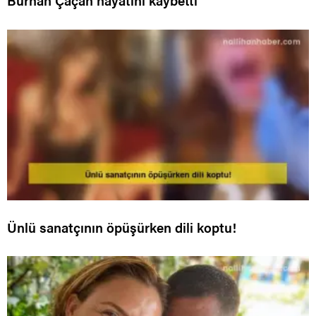
Burhan Çaçan hayatını kaybetti
Ünlü sanatçının öpüşürken dili koptu!