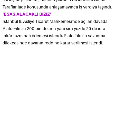
Taraflar iade konusunda anlaşamayınca iş yargıya taşındı.
‘ESAS ALACAKLI BİZİZ’
İstanbul 9. Asliye Ticaret Mahkemesi’nde açılan davada,
Plato Film’in 200 bin doların yanı sıra yüzde 20 de icra
inkâr tazminatı ödemesi istendi. Plato Film’in savunma
dilekçesinde davanın reddine karar verilmesi istendi.
Dilekçede, Plato Film’in ikisi reklam filmi, üçü kamu spotu
olmak üzere 5 ayrı film çektiği, yapılan harcamanın ise
450 bin dolar olduğu kaydedildi. Yapım şirketi, borçlu
olmadıkları gibi 250 bin dolar alacaklı olduklarını iddia
etti.