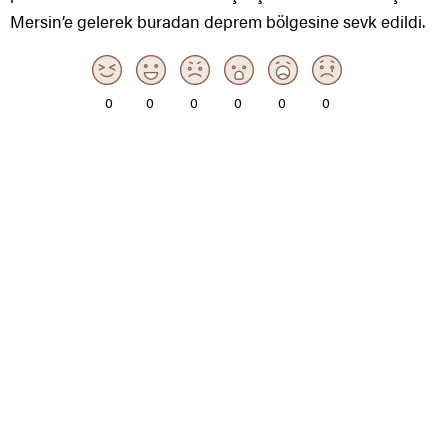
Mersin’e gelerek buradan deprem bölgesine sevk edildi.
0
0
0
0
0
0