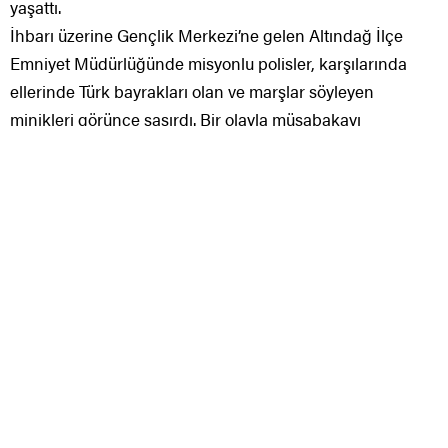
yaşattı.
İhbarı üzerine Gençlik Merkezi’ne gelen Altındağ İlçe
Emniyet Müdürlüğünde misyonlu polisler, karşılarında
ellerinde Türk bayrakları olan ve marşlar söyleyen
minikleri görünce şaşırdı. Bir olayla müsabakayı
beklerken, çok hoş bir sürprizle karşılaşan polis
memurları, kendilerine yapılan bu jest karşısında hem çok
şaşırdı, hem de çok keyifli oldu.
Altındağ Belediyesi kreşlerine devam eden minik
öğrenciler de Polis Haftası’nı unutmadı.
Öğretmenleriyle birlikte Altındağ İlçe Emniyet
Müdürlüğünü ziyaret etti.