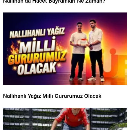
Nallıhan’da Hacet Bayramları Ne Zaman?
Nallıhanlı Yağız Milli Gururumuz Olacak