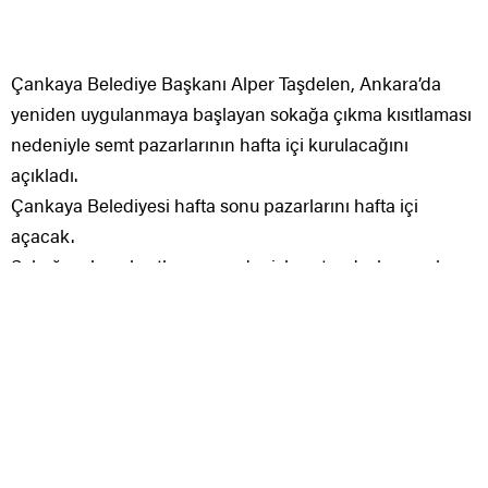
Çankaya Belediyesi hafta sonu pazarlarını hafta içi
açacak.
Sokağa çıkma kısıtlaması nedeniyle vatandaşların sebze
meyve ihtiyaçlarını karşıladıkları pazaryerlerini hafta içi
açacaklarını duyuran Çankaya Belediye Başkanı Alper
Taşdelen, kısıtlama boyunca vatandaşların ekmek ve ilaç
ihtiyaçları için tüm ekiplerle görev başında olacaklarını
belirtti. Hafta sonu kurulan Yıldız Pazarı ile Ayrancı ve
Ümitköy Organik Pazarı perşembe günü, Ayrancı, Esat,
Ümitköy ve Naci Çakır pazarları cuma günü, Balgat pazarı
pazartesi, Aşıkpaşa pazarı ise salı günü kurulacak.