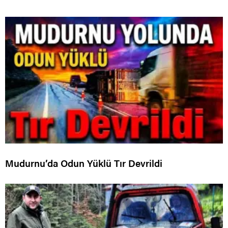
Mudurnu’da Odun Yüklü Tır Devrildi