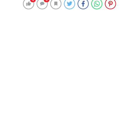
Çankaya Belediye Başkanı Alper Taşdelen, Ankara’da
yeniden uygulanmaya başlayan sokağa çıkma kısıtlaması
nedeniyle semt pazarlarının hafta içi kurulacağını
açıkladı.