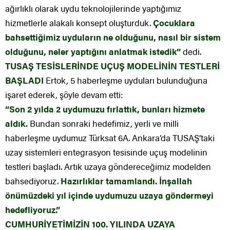
ağırlıklı olarak uydu teknolojilerinde yaptığımız
hizmetlerle alakalı konsept oluşturduk.
Çocuklara
bahsettiğimiz uyduların ne olduğunu, nasıl bir sistem
olduğunu, neler yaptığını anlatmak istedik”
dedi.
TUSAŞ TESİSLERİNDE UÇUŞ MODELİNİN TESTLERİ
BAŞLADI
Ertok, 5 haberleşme uyduları bulunduğuna
işaret ederek, şöyle devam etti:
“Son 2 yılda 2 uydumuzu fırlattık, bunları hizmete
aldık.
Bundan sonraki hedefimiz, yerli ve milli
haberleşme uydumuz Türksat 6A. Ankara’da TUSAŞ’taki
uzay sistemleri entegrasyon tesisinde uçuş modelinin
testleri başladı. Artık uzaya göndereceğimiz modelden
bahsediyoruz.
Hazırlıklar tamamlandı. İnşallah
önümüzdeki yıl içinde uydumuzu uzaya göndermeyi
hedefliyoruz.”
CUMHURİYETİMİZİN 100.
YILINDA UZAYA