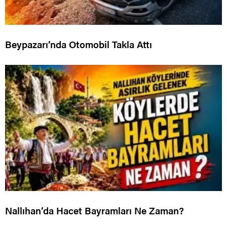
Beypazarı’nda Otomobil Takla Attı
Nallıhan’da Hacet Bayramları Ne Zaman?