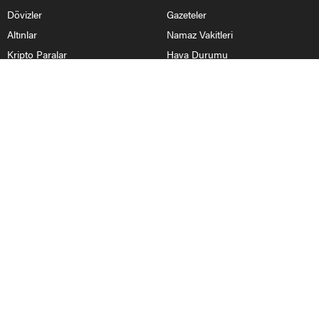
Dövizler
Gazeteler
Altınlar
Namaz Vakitleri
Kripto Paralar
Hava Durumu
Pariteler
Köylerimiz
HABERLER
Nallıhan Haberleri
Ankara Haberleri
Bolu
Eskişehir
Yurttan Haberler
BİZİ TAKİP ET