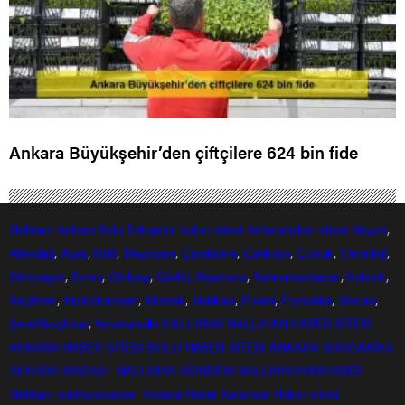
Ankara Büyükşehir’den çiftçilere 624 bin fide
Nallıhan
Ankara
Bolu
Eskişehir
haber sitesi
Ankarahaber
sitesi
Akyurt
,
Altındağ
,
Ayaş
,
Balâ
,
Beypazarı
,
Çamlıdere
,
Çankaya
,
Çubuk
,
Elmadağ
,
Etimesgut
,
Evren
,
Gölbaşı
,
Güdül,
Haymana
,
Kahramankazan
,
Kalecik
,
Keçiören
,
Kızılcahamam
,
Mamak
,
Nallıhan
,
Polatlı
,
Pursaklar
,
Sincan
,
Şereflikoçhisar
,
Yenimahalle
NALLIHAN
NALLIHAN HABER SİTESİ
ANKARA HABER SİTESİ
BOLU HABER SİTESİ
ANKARA SONDAKİKA
ANKARA MASASI
NALLIHAN GÜNDEM
NALLIHANHASHABER
Nallihan
nallihanhasber
Ankara Haber
Karaman Haber sitesi