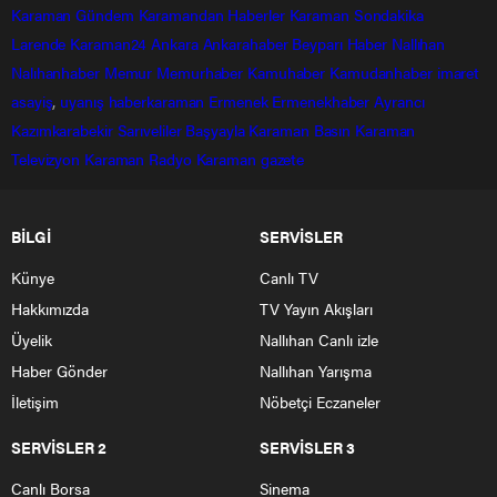
Karaman Gündem
Karamandan
Haberler
Karaman Sondakika
Larende
Karaman24
Ankara
Ankarahaber
Beyparı Haber
Nallıhan
Nalıhanhaber
Memur
Memurhaber
Kamuhaber
Kamudanhaber
imaret
asayiş
,
uyanış
haberkaraman
Ermenek
Ermenekhaber
Ayrancı
Kazımkarabekir
Sarıveliler
Başyayla
Karaman Basın
Karaman
Televizyon
Karaman Radyo
Karaman gazete
BİLGİ
SERVİSLER
Künye
Canlı TV
Hakkımızda
TV Yayın Akışları
Üyelik
Nallıhan Canlı izle
Haber Gönder
Nallıhan Yarışma
İletişim
Nöbetçi Eczaneler
SERVİSLER 2
SERVİSLER 3
Canlı Borsa
Sinema