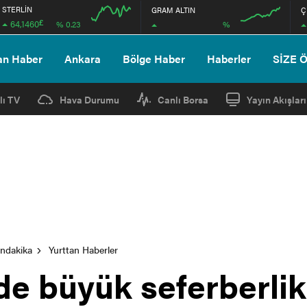
STERLİN
GRAM ALTIN
Ç
£
64,1460
%
% 0.23
12:00
12:00
an Haber
Ankara
Bölge Haber
Haberler
SİZE 
lı TV
Hava Durumu
Canlı Borsa
Yayın Akışları
ondakika
Yurttan Haberler
de büyük seferberl