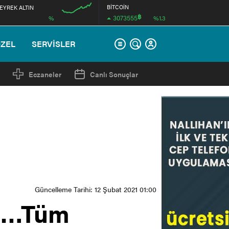
BİTCOİN
EYREK ALTIN
฿
3073555
%
%1.3
12:00
ÖZEL
SERVİSLER
Eczaneler
Canlı Sonuçlar
Güncelleme Tarihi: 12 Şubat 2021 01:00
ik…Tüm