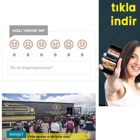
HIZLI YORUM YAP
0
0
0
0
0
0
MANŞET