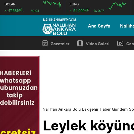
DOLAR
EURO
$
€
47,5816
54,9994
% 0.1
% 0.27
12:00
12:00
Ana Sayfa
Nallıh
Gazeteler
Video Galeri
Can
Nallıhan Ankara Bolu Eskişehir Haber Gündem S
Leylek köyün