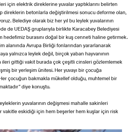
i için elektrik direklerine yuvalar yaptıklarını belirten
direklerin betonlarla değiştirilmesi sonucu deforme olan,
oruz. Belediye olarak biz her yıl bu leylek yuvalarının
ede de UEDAŞ gruplarıyla birlikte Karacabey Belediyesi
im hedefimiz burasını doğal bir kuş cenneti haline getirmek.
im alanında Avrupa Birliği fonlarından yararlanarak
uraya yalnızca leylek değil, birçok yaban hayvanının
ileri gittiği vakit burada çok çeşitli cinsleri gözlemlemek
şmiş bir yerleşim ünitesi. Her yuvayı bir çocuğa
ar. Her çocuğun bakmakla mükellef olduğu, muhtemel bir
şmaktadır” diye konuştu.
yleklerin yuvalarının değişmesi mahalle sakinleri
r vakitle eskidiği için hem beşerler hem kuşlar için risk