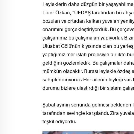
Leyleklerin daha düzgün bir yaşayabilmeler
Lider Özkan, “UEDAŞ tarafından bu ahşap 
bozulan ve ortadan kalkan yuvaları yeniliy
onarımını gerçekleştiriyorduk. Bu çerçev
çalışanımız bu çalışmaları yapıyorlar. Biz
Uluabat Gölü’nün kıyısında olan bu yerleş
yaptığımız mer ıslah projesiyle birlikte b
geldiğini gözlemledik. Bu çalışmalar daha 
mümkün olacaktır. Burası leylekle özdeşle
sahiplendiriyoruz. Her ailenin leyleği v
durumu bizlere ulaştırdığı bir sistem çalı
Şubat ayının sonunda gelmesi beklenen le
tarafından sevinçle karşılandı. Zira yuvala
teşkil ediyordu.