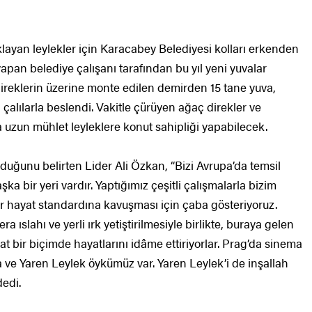
ayan leylekler için Karacabey Belediyesi kolları erkenden
apan belediye çalışanı tarafından bu yıl yeni yuvalar
direklerin üzerine monte edilen demirden 15 tane yuva,
 çalılarla beslendi. Vakitle çürüyen ağaç direkler ve
a uzun mühlet leyleklere konut sahipliği yapabilecek.
uğunu belirten Lider Ali Özkan, “Bizi Avrupa’da temsil
 bir yeri vardır. Yaptığımız çeşitli çalışmalarla bizim
r hayat standardına kavuşması için çaba gösteriyoruz.
 ıslahı ve yerli ırk yetiştirilmesiyle birlikte, buraya gelen
t bir biçimde hayatlarını idâme ettiriyorlar. Prag’da sinema
ve Yaren Leylek öykümüz var. Yaren Leylek’i de inşallah
dedi.