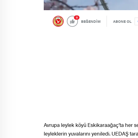
0
BEĞENDİM
ABONE OL
Avrupa leylek köyü Eskikaraağaç’ta her 
leyleklerin yuvalarını yeniledi. UEDAŞ ta