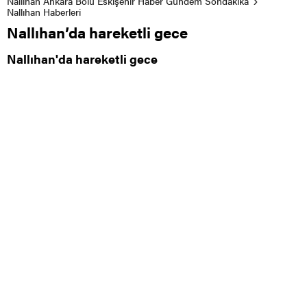
Nallıhan Ankara Bolu Eskişehir Haber Gündem Sondakika
Nallıhan Haberleri
Nallıhan’da hareketli gece
Nallıhan'da hareketli gece