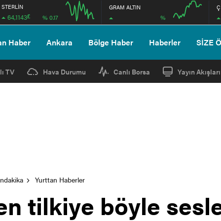
STERLİN
GRAM ALTIN
Ç
£
64,1143
%
% 0.17
12:00
16:00
12:00
16:00
an Haber
Ankara
Bölge Haber
Haberler
SİZE 
lı TV
Hava Durumu
Canlı Borsa
Yayın Akışları
ondakika
Yurttan Haberler
 tilkiye böyle sesle