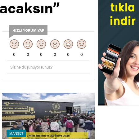
pacaksın”
HIZLI YORUM YAP
0
0
0
0
0
0
MANŞET