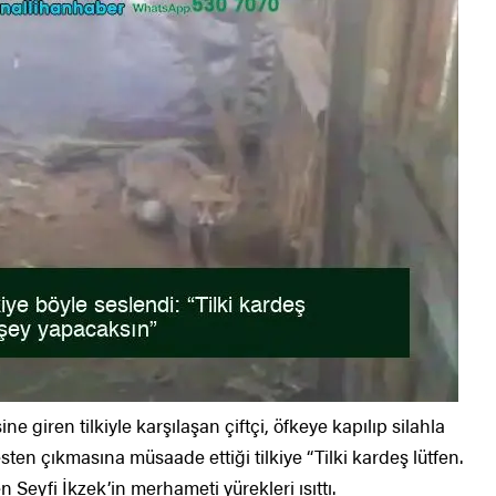
giren tilkiyle karşılaşan çiftçi, öfkeye kapılıp silahla
ten çıkmasına müsaade ettiği tilkiye “Tilki kardeş lütfen.
Seyfi İkzek’in merhameti yürekleri ısıttı.