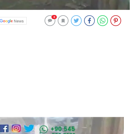
0
News