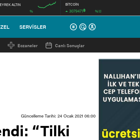
BİTCOİN
EYREK ALTIN
฿
3079471
%
%1.1
12:00
ÖZEL
SERVİSLER
Eczaneler
Canlı Sonuçlar
Güncelleme Tarihi: 24 Ocak 2021 06:00
ndi: “Tilki