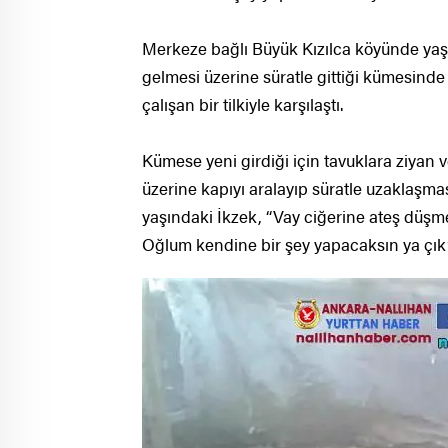
Merkeze bağlı Büyük Kızılca köyünde yaşa
gelmesi üzerine süratle gittiği kümesind
çalışan bir tilkiyle karşılaştı.
Kümese yeni girdiği için tavuklara ziyan ve
üzerine kapıyı aralayıp süratle uzaklaşma
yaşındaki İkzek, “Vay ciğerine ateş düşme
Oğlum kendine bir şey yapacaksın ya çık”