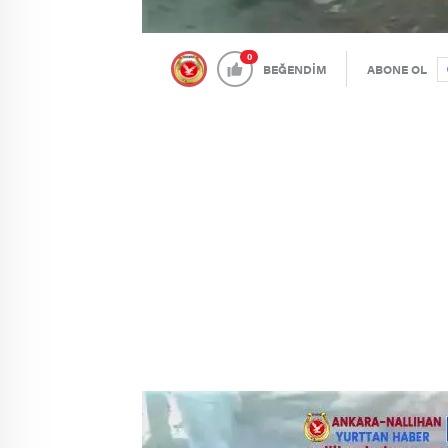
0
BEĞENDİM
ABONE OL