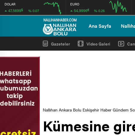
DOLAR
EURO
$
€
47,5699
54,9996
% 0.07
% 0.26
12:00
16:00
12:00
16:00
Ana Sayfa
Nallıh
Gazeteler
Video Galeri
Can
Nallıhan Ankara Bolu Eskişehir Haber Gündem S
Kümesine giren