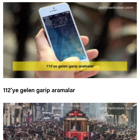
112’ye gelen garip aramalar