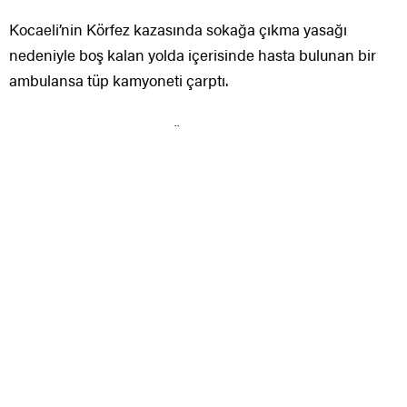
Mahallesi’nde rahatsızlanan bir vatandaşı alarak
hastaneye gitmek üzere yola çıkan ambulansa, Kocatepe
Caddesi ile Kuyu Sokak kesişiminde tüp yüklü kamyonet
çarptı. Çarpmanın tesiriyle ambulans hasar görürken talih
ürünü yaralanan olmadı.
Kaza sonrası ambulansın hasar görmesi nedeniyle araçta
bulunan hasta şahıs, hadise mekanına gelen farklı bir
ambulansla hastaneye sevk edildi. Polis ekipleri kaza
hakkında inceleme başlattı.