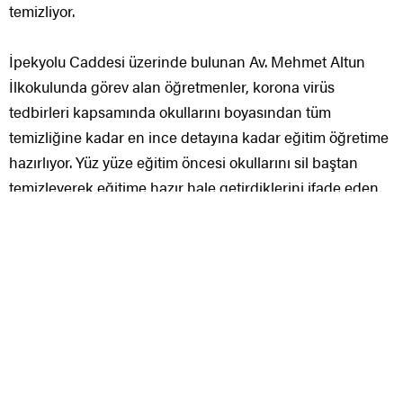
temizliyor.
İpekyolu Caddesi üzerinde bulunan Av. Mehmet Altun
İlkokulunda görev alan öğretmenler, korona virüs
tedbirleri kapsamında okullarını boyasından tüm
temizliğine kadar en ince detayına kadar eğitim öğretime
hazırlıyor. Yüz yüze eğitim öncesi okullarını sil baştan
temizleyerek eğitime hazır hale getirdiklerini ifade eden
Okul Müdürü Nurettin Akdoğan, “Bu okula müdür olarak
yeni atandım. Tabiki pandemi sürecini geçirdiğimiz için
öğrencilerimizle, velilerimizle bir araya gelemedik. Ancak
seminer döneminde öğretmen arkadaşlarımızla bir araya
geldik. Seminer döneminde okulumuz için neler
yapabiliriz diye konuştuk. Milli Eğitim Müdürlüğünde
tedarik ettiğimiz ve velilerimizin destek sunmalarıyla
okulumuzu baştan aşağı boyadık ve boyama işinden