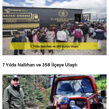
7 Yılda Nallıhan ve 358 İlçeye Ulaştı