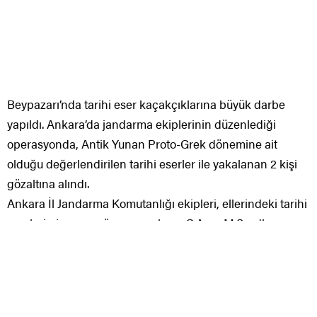
yapıldı. Ankara’da jandarma ekiplerinin düzenlediği
operasyonda, Antik Yunan Proto-Grek dönemine ait
olduğu değerlendirilen tarihi eserler ile yakalanan 2 kişi
gözaltına alındı.
Ankara İl Jandarma Komutanlığı ekipleri, ellerindeki tarihi
eserleri piyasaya sürmeye çalışan G.A. ve M.Ş. adlı
şahısları
Beypazarı ilçesi Dibecik Mahallesi’nde düzenlenen
operasyonla yakaladı. Şüphelilerin araçlarında yapılan
aramada 405 adet bronz sikke, 29 adet bronz takı eşyası,
2 adet mermer minyatür heykel ve 1 adet tarihi obje ele
geçirildi. Antik Yunan Proto-Grek dönemine ait olduğu
değerlendirilen tarihi eserlere Müze Müdürlüğüne teslim
edilmek üzere jandarma tarafından el konuldu. 2 şüpheli
hakkında ise adli işlem başlatıldığı bilgisine ulaşıldı.