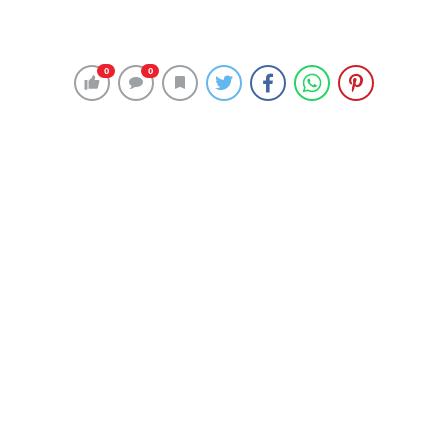
Beypazarı’nda tarihi eser kaçakçıklarına büyük darbe