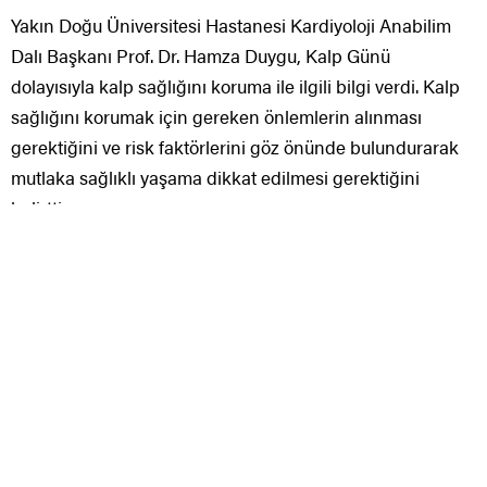
belirtti.
Dünya sağlık örgütünün kan basıncı, obezite, kolesterol
ve sigara içiminin kontrolü ile kalp ve damar
hastalıklarının görülme sıklığının yarıya indirilebileceğine
dayalı sonuç bildirdiğini söyleyen Prof. Dr. Hamza Duygu,
bu anlamda koruyucu hekimliğin kalp ve damar
hastalıklarından kaynaklı ölümlerin azaltılmasında çok
önemli role sahip olduğunu söyledi. Aile hekimliğindeki
amacın kalp damar tıkanıklığı için yüksek risk taşıyan
bireylerin saptanması ve bu kişilerdeki ilk veya
tekrarlayan kalp damar tıkanıklığının önlenmesi olduğunu
söyleyen Prof. Dr. Hamza Duygu, kalp ve damar
hastalığının birden fazla faktöre bağlı hastalıklar
olduğunu dile getirerek, “Bugün için kalp ve damar
hastalıkları riskini artırdığı bilinen ve her toplumda etkin