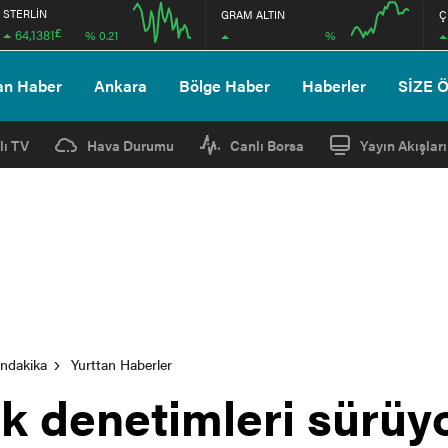
STERLİN
GRAM ALTIN
Ç
£
64,1381
%
% 0.21
12:00
16:00
12:00
16:00
an Haber
Ankara
Bölge Haber
Haberler
SİZE 
lı TV
Hava Durumu
Canlı Borsa
Yayın Akışları
ondakika
Yurttan Haberler
ik denetimleri sürüy