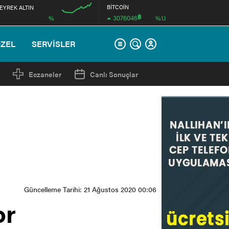
BİTCOİN
EYREK ALTIN
฿
3076046
%
%1.1
12:00
ÖZEL
SERVİSLER
Eczaneler
Canlı Sonuçlar
Güncelleme Tarihi: 21 Ağustos 2020 00:06
or