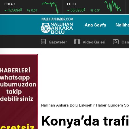
DOLAR
EURO
$
€
47,5694
55,0266
% 0.07
% 0.31
12:00
16:00
12:00
16:00
Ana Sayfa
Nallıh
Gazeteler
Video Galeri
Can
Nallıhan Ankara Bolu Eskişehir Haber Gündem S
Konya’da traf