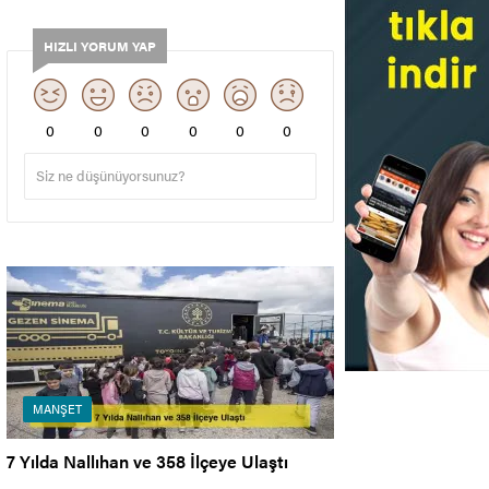
HIZLI YORUM YAP
0
0
0
0
0
0
MANŞET
7 Yılda Nallıhan ve 358 İlçeye Ulaştı