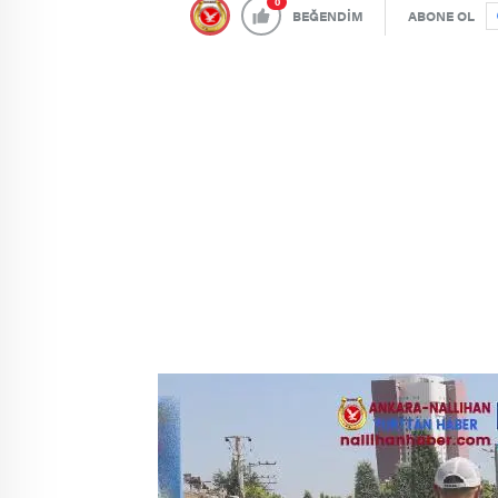
0
BEĞENDİM
ABONE OL