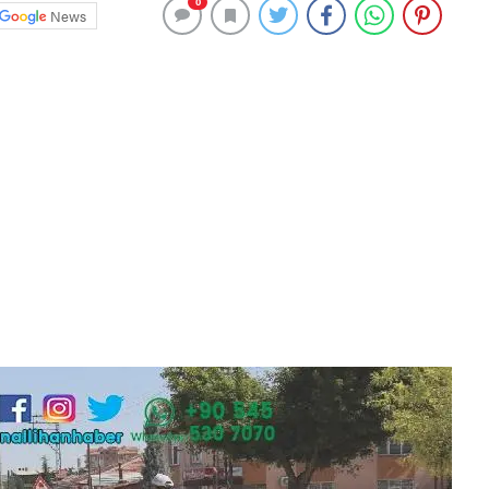
0
News