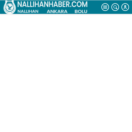
erkek cesedi
bulundu