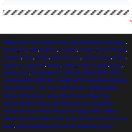
Nallıhan Ankara Bolu Eskişehir Haber Gündem Sondakika
Yurttan Haberler
Doğubayazıt’ta silahla vurulmuş erkek
cesedi bulundu