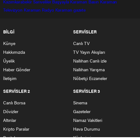
Kazımkarabekir
Sarıveliler
Başyayla
Karaman Basın
Karaman
Televizyon
Karaman Radyo
Karaman gazete
BİLGİ
SERVİSLER
Künye
Canlı TV
Hakkımızda
TV Yayın Akışları
Üyelik
Nallıhan Canlı izle
Haber Gönder
Nallıhan Yarışma
İletişim
Nöbetçi Eczaneler
SERVİSLER 2
SERVİSLER 3
Canlı Borsa
Sinema
Dövizler
Gazeteler
Altınlar
Namaz Vakitleri
Kripto Paralar
Hava Durumu
Pariteler
Köylerimiz