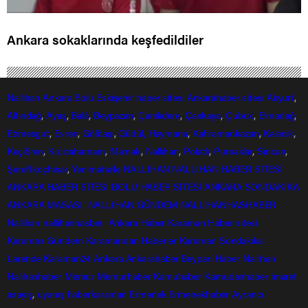
Ankara sokaklarında keşfedildiler
Nallıhan
Ankara
Bolu
Eskişehir
haber sitesi
Ankarahaber
sitesi
Akyurt
,
Altındağ
,
Ayaş
,
Balâ
,
Beypazarı
,
Çamlıdere
,
Çankaya
,
Çubuk
,
Elmadağ
,
Etimesgut
,
Evren
,
Gölbaşı
,
Güdül,
Haymana
,
Kahramankazan
,
Kalecik
,
Keçiören
,
Kızılcahamam
,
Mamak
,
Nallıhan
,
Polatlı
,
Pursaklar
,
Sincan
,
Şereflikoçhisar
,
Yenimahalle
NALLIHAN
NALLIHAN HABER SİTESİ
ANKARA HABER SİTESİ
BOLU HABER SİTESİ
ANKARA SONDAKİKA
ANKARA MASASI
NALLIHAN GÜNDEM
NALLIHANHASHABER
Nallihan
nallihanhasber
Ankara Haber
Karaman Haber sitesi
Karaman Gündem
Karamandan
Haberler
Karaman Sondakika
Larende
Karaman24
Ankara
Ankarahaber
Beyparı Haber
Nallıhan
Nalıhanhaber
Memur
Memurhaber
Kamuhaber
Kamudanhaber
imaret
asayiş
,
uyanış
haberkaraman
Ermenek
Ermenekhaber
Ayrancı