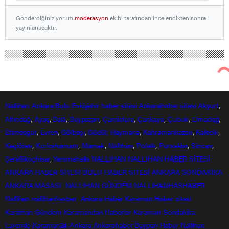
Gönderdiğiniz yorum
moderasyon
ekibi tarafından incelendikten sonra
yayınlanacaktır.
Nallıhan Ankara Bolu Eskişehir Haber Gündem Sondakika
Bölge Haberleri
Abant Yarı Yıl Tatilinde Dolup Taşıyor