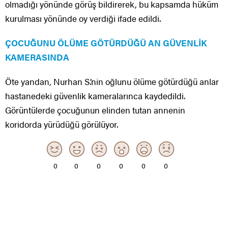
olmadığı yönünde görüş bildirerek, bu kapsamda hüküm
kurulması yönünde oy verdiği ifade edildi.
ÇOCUĞUNU ÖLÜME GÖTÜRDÜĞÜ AN GÜVENLİK
KAMERASINDA
Öte yandan, Nurhan S.’nin oğlunu ölüme götürdüğü anlar
hastanedeki güvenlik kameralarınca kaydedildi.
Görüntülerde çocuğunun elinden tutan annenin
koridorda yürüdüğü görülüyor.
0
0
0
0
0
0