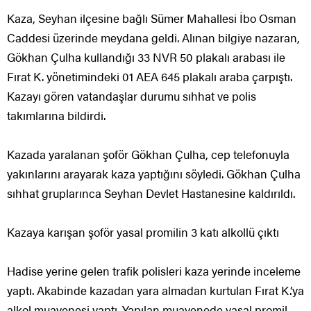
Kaza, Seyhan ilçesine bağlı Sümer Mahallesi İbo Osman
Caddesi üzerinde meydana geldi. Alınan bilgiye nazaran,
Gökhan Çulha kullandığı 33 NVR 50 plakalı arabası ile
Fırat K. yönetimindeki 01 AEA 645 plakalı araba çarpıştı.
Kazayı gören vatandaşlar durumu sıhhat ve polis
takımlarına bildirdi.
Kazada yaralanan şoför Gökhan Çulha, cep telefonuyla
yakınlarını arayarak kaza yaptığını söyledi. Gökhan Çulha
sıhhat gruplarınca Seyhan Devlet Hastanesine kaldırıldı.
Kazaya karışan şoför yasal promilin 3 katı alkollü çıktı
Hadise yerine gelen trafik polisleri kaza yerinde inceleme
yaptı. Akabinde kazadan yara almadan kurtulan Fırat K.’ya
alkol muayenesi yaptı. Yapılan muayenede yasal promil