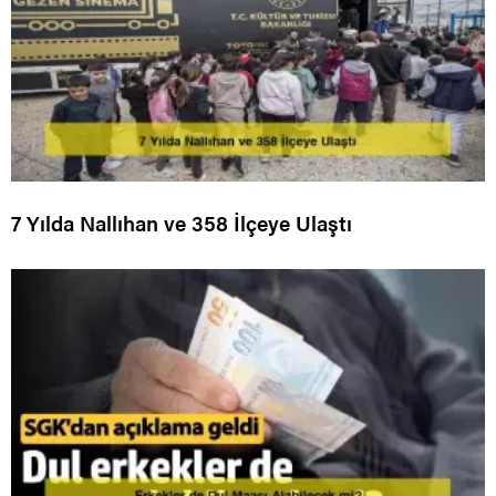
7 Yılda Nallıhan ve 358 İlçeye Ulaştı