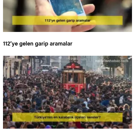
112’ye gelen garip aramalar