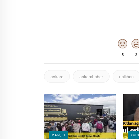
0
0
ankara
ankarahaber
nallıhan
MANŞET
YURT