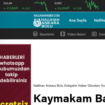
DOLAR
EURO
$
€
47,5699
54,9996
% 0.07
% 0.26
12:00
16:00
12:00
16:00
Ana Sayfa
Nallıh
Gazeteler
Video Galeri
Can
Nallıhan Ankara Bolu Eskişehir Haber Gündem S
Kaymakam Bay