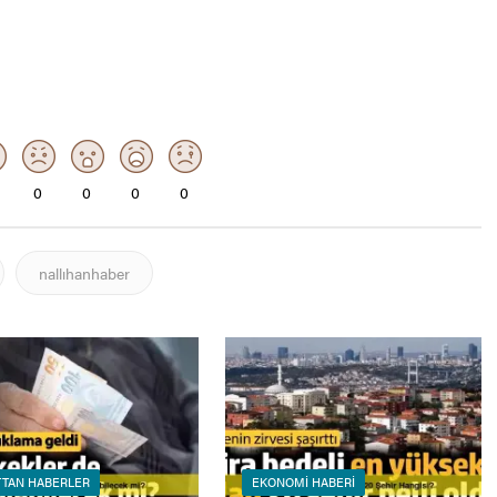
0
0
0
0
nallıhanhaber
TAN HABERLER
EKONOMI HABERI