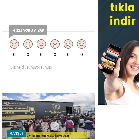
HIZLI YORUM YAP
0
0
0
0
0
0
MANŞET