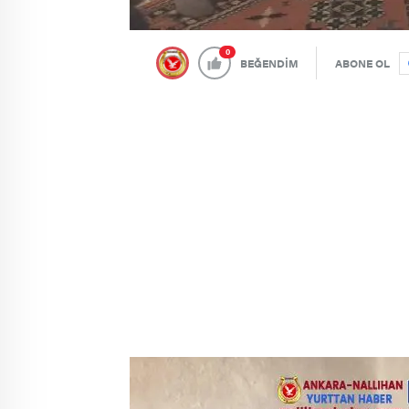
0
BEĞENDİM
ABONE OL