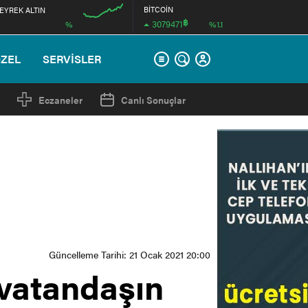
BİTCOİN
EYREK ALTIN
฿
3079471
%
%1.1
12:00
ÖZEL
SERVİSLER
Eczaneler
Canlı Sonuçlar
Güncelleme Tarihi: 21 Ocak 2021 20:00
vatandaşın