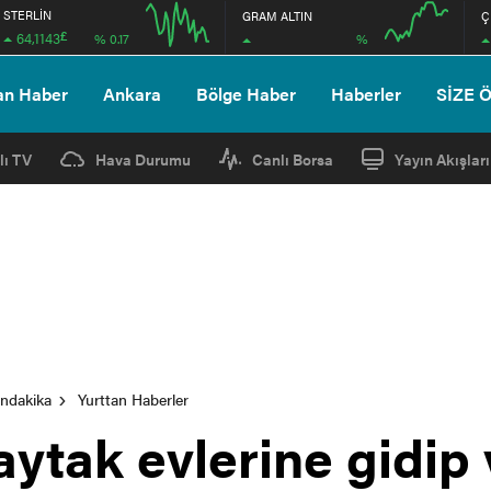
STERLİN
GRAM ALTIN
Ç
£
64,1143
%
% 0.17
12:00
16:00
12:00
16:00
an Haber
Ankara
Bölge Haber
Haberler
SİZE 
lı TV
Hava Durumu
Canlı Borsa
Yayın Akışları
ondakika
Yurttan Haberler
tak evlerine gidip 