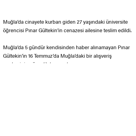
Gültekin’in 16 Temmuz’da Muğla’daki bir alışveriş
merkezinin güvenlik kameralarına yansıyan son
görüntüsü üzerinden yola çıkan Emniyet ve Jandarma
Asayiş Şube Müdürlüğü ekipleri, Gültekin’in yakın
arkadaşlarının bilgisine başvurdu. Alınan bilgiler
doğrultusunda Pınar Gültekin’in Menteşe ilçesinde bar
işletmecisi C.M.A. ile görüldüğü ortaya çıktı. Şüpheli,
jandarma ve polis tarafından oluşturulan sivil ekip
tarafından gözaltına alındı ve sorgusunda cinayeti itiraf
ettiği öğrenildi. C.M.A.’nın Gültekin’i Menteşe Karabağlar
yaylasında bulunan ve depo olarak kullandığı yayla evine
götürdüğü, burada tartıştıktan sonra öldürdüğü, cesedi
ortadan kaldırmak için boş bir varile koyduktan sonra
kokmaması için üzerine de beton döktüğü öğrenildi.