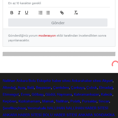
En az 10 karakter gerekli
Gönder
Gönderdiğiniz yorum
moderasyon
ekibi tarafından incelendikten sonra
yayınlanacaktır.
Nallıhan
Ankara
Bolu
Eskişehir
haber sitesi
Ankarahaber
sitesi
Akyurt
,
Altındağ
,
Ayaş
,
Balâ
,
Beypazarı
,
Çamlıdere
,
Çankaya
,
Çubuk
,
Elmadağ
,
Etimesgut
,
Evren
,
Gölbaşı
,
Güdül,
Haymana
,
Kahramankazan
,
Kalecik
,
Keçiören
,
Kızılcahamam
,
Mamak
,
Nallıhan
,
Polatlı
,
Pursaklar
,
Sincan
,
Şereflikoçhisar
,
Yenimahalle
NALLIHAN
NALLIHAN HABER SİTESİ
ANKARA HABER SİTESİ
BOLU HABER SİTESİ
ANKARA SONDAKİKA