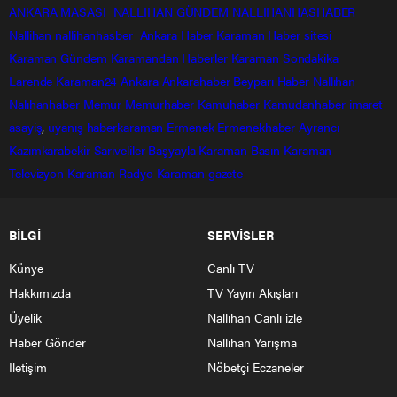
ANKARA MASASI
NALLIHAN GÜNDEM
NALLIHANHASHABER
Nallihan
nallihanhasber
Ankara Haber
Karaman Haber sitesi
Karaman Gündem
Karamandan
Haberler
Karaman Sondakika
Larende
Karaman24
Ankara
Ankarahaber
Beyparı Haber
Nallıhan
Nalıhanhaber
Memur
Memurhaber
Kamuhaber
Kamudanhaber
imaret
asayiş
,
uyanış
haberkaraman
Ermenek
Ermenekhaber
Ayrancı
Kazımkarabekir
Sarıveliler
Başyayla
Karaman Basın
Karaman
Televizyon
Karaman Radyo
Karaman gazete
BİLGİ
SERVİSLER
Künye
Canlı TV
Hakkımızda
TV Yayın Akışları
Üyelik
Nallıhan Canlı izle
Haber Gönder
Nallıhan Yarışma
İletişim
Nöbetçi Eczaneler