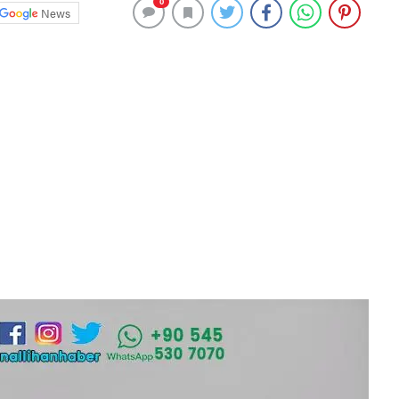
0
News