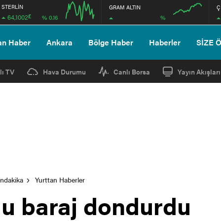
STERLİN
GRAM ALTIN
Ç
£
64,1002
%
% 0.16
12:00
12:00
an Haber
Ankara
Bölge Haber
Haberler
SİZE 
lı TV
Hava Durumu
Canlı Borsa
Yayın Akışları
ondakika
Yurttan Haberler
ğu baraj dondurdu