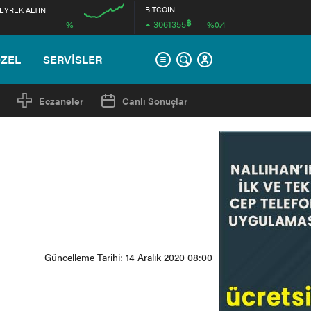
BİTCOİN
EYREK ALTIN
฿
3061355
%
%0.4
12:00
ÖZEL
SERVİSLER
Eczaneler
Canlı Sonuçlar
Güncelleme Tarihi: 14 Aralık 2020 08:00