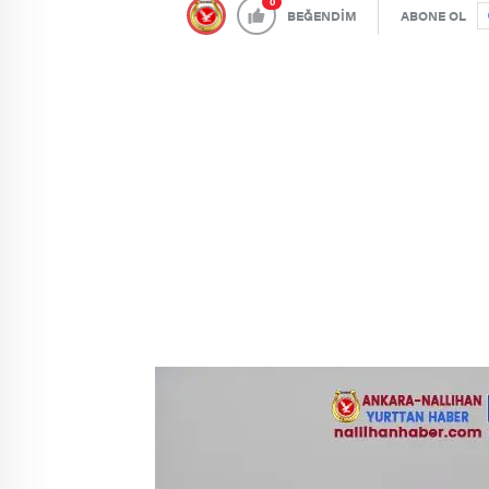
0
BEĞENDİM
ABONE OL