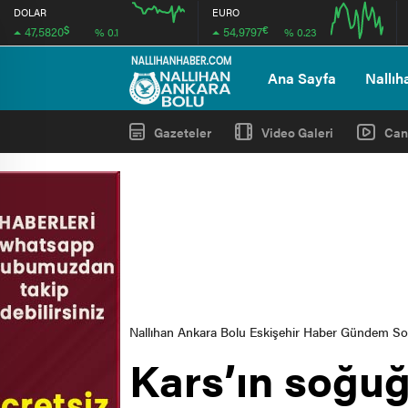
DOLAR
EURO
$
€
47,5820
54,9797
% 0.1
% 0.23
12:00
12:00
Ana Sayfa
Nallıh
Gazeteler
Video Galeri
Can
Nallıhan Ankara Bolu Eskişehir Haber Gündem S
Kars’ın soğu