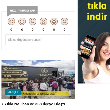
HIZLI YORUM YAP
0
0
0
0
0
0
MANŞET
7 Yılda Nallıhan ve 358 İlçeye Ulaştı