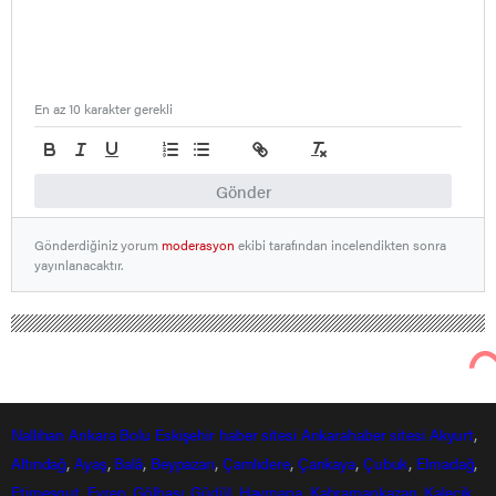
En az 10 karakter gerekli
Gönder
Gönderdiğiniz yorum
moderasyon
ekibi tarafından incelendikten sonra
yayınlanacaktır.
Nallıhan Ankara Bolu Eskişehir Haber Gündem Sondakika
Yurttan Haberler
Kaza yapan otomobile, başka bir araç
çarptı: 3 yaralı