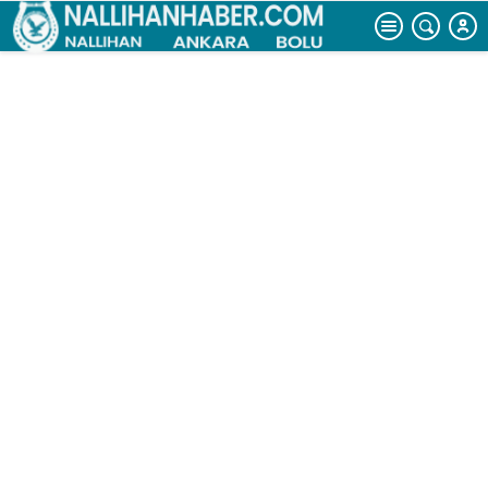
başka bir araç
çarptı: 3 yaralı