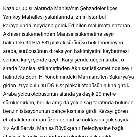
Kaza 01.00 sıralarında Manisa’nın Şehzadeler ilçesi
Yeniköy Mahallesi yakınlarında İzmir-İstanbul
karayolunda meydana geldi. Edinilen malumata nazaran
Akhisar istikametinden Manisa istikametine seyir
halindeki 34 BIA 581 plakalı sürücüsü belirlenemeyen
araba, sürücüsünün direksiyon hakimiyetini kaybetmesi
sonucu karşı şeride geçti. Karşı şeride geçen araba, o
sırada Manisa istikametinden Akhisar istikametinde seyir
halindeki Bedri H. Yönetimindeki Marmaris’ten Sakarya’ya
giden 21 yolculu 48 DG 622 plakalı otobüsün altına girdi.
Araba yolcu otobüsünün altında yaklaşık 20 metre
sürüklenirken, her iki araç da yolun sağ tarafında bulunan
benzin istasyonunun bahçe kısmına girdi. Kazayı gören
etraftakilerin ihbarı üzerine hadise noktasına çok sayıda
112 Acil Servis, Manisa Büyükşehir Belediyesine bağlı
itfaiyesi ile polis ve jandarma ekipleri sevk edildi.