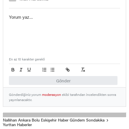
En az 10 karakter gerekli
Gönder
Gönderdiğiniz yorum
moderasyon
ekibi tarafından incelendikten sonra
yayınlanacaktır.
Nallıhan Ankara Bolu Eskişehir Haber Gündem Sondakika
Yurttan Haberler