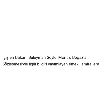
İçişleri Bakanı Süleyman Soylu, Montrö Boğazlar
Sözleşmesi’yle ilgili bildiri yayımlayan emekli amirallere
ait, ”Demokrasiye, devlete ve millete sadakatle bağlı,
rütbesini üniformasını siyaset gereci yapmayanları hep
şükranla yad ederiz” dedi.