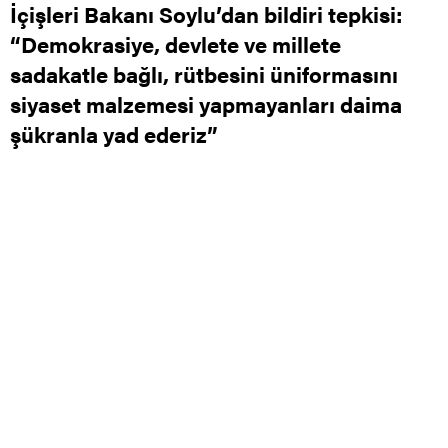
İçişleri Bakanı Soylu’dan bildiri tepkisi:
“Demokrasiye, devlete ve millete
sadakatle bağlı, rütbesini üniformasını
siyaset malzemesi yapmayanları daima
şükranla yad ederiz”
0
0