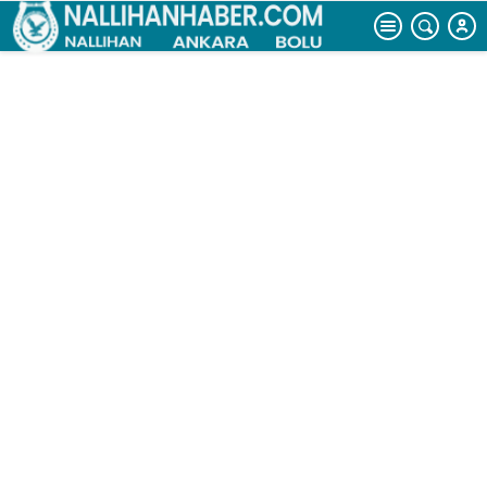
siyaset malzemesi yapmayanları daima şükranla yad
ederiz”