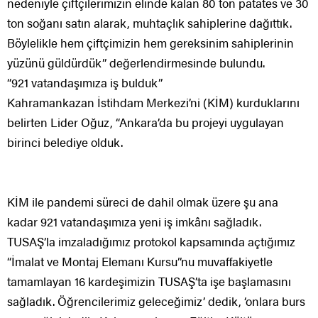
nedeniyle çiftçilerimizin elinde kalan 80 ton patates ve 30
ton soğanı satın alarak, muhtaçlık sahiplerine dağıttık.
Böylelikle hem çiftçimizin hem gereksinim sahiplerinin
yüzünü güldürdük” değerlendirmesinde bulundu.
“921 vatandaşımıza iş bulduk”
Kahramankazan İstihdam Merkezi’ni (KİM) kurduklarını
belirten Lider Oğuz, “Ankara’da bu projeyi uygulayan
birinci belediye olduk.
KİM ile pandemi süreci de dahil olmak üzere şu ana
kadar 921 vatandaşımıza yeni iş imkânı sağladık.
TUSAŞ’la imzaladığımız protokol kapsamında açtığımız
“İmalat ve Montaj Elemanı Kursu”nu muvaffakiyetle
tamamlayan 16 kardeşimizin TUSAŞ’ta işe başlamasını
sağladık. Öğrencilerimiz geleceğimiz’ dedik, ‘onlara burs