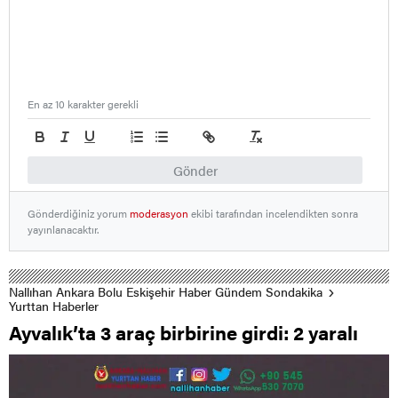
En az 10 karakter gerekli
Gönder
Gönderdiğiniz yorum
moderasyon
ekibi tarafından incelendikten sonra
yayınlanacaktır.
Nallıhan Ankara Bolu Eskişehir Haber Gündem Sondakika
Yurttan Haberler
Ayvalık’ta 3 araç birbirine girdi: 2 yaralı