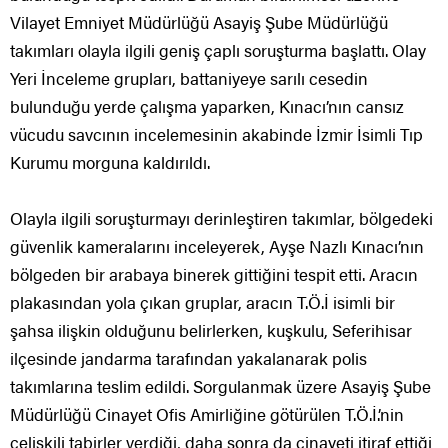
Vilayet Emniyet Müdürlüğü Asayiş Şube Müdürlüğü
takımları olayla ilgili geniş çaplı soruşturma başlattı. Olay
Yeri İnceleme grupları, battaniyeye sarılı cesedin
bulunduğu yerde çalışma yaparken, Kınacı’nın cansız
vücudu savcının incelemesinin akabinde İzmir İsimli Tıp
Kurumu morguna kaldırıldı.
Olayla ilgili soruşturmayı derinleştiren takımlar, bölgedeki
güvenlik kameralarını inceleyerek, Ayşe Nazlı Kınacı’nın
bölgeden bir arabaya binerek gittiğini tespit etti. Aracın
plakasından yola çıkan gruplar, aracın T.Ö.İ isimli bir
şahsa ilişkin olduğunu belirlerken, kuşkulu, Seferihisar
ilçesinde jandarma tarafından yakalanarak polis
takımlarına teslim edildi. Sorgulanmak üzere Asayiş Şube
Müdürlüğü Cinayet Ofis Amirliğine götürülen T.Ö.İ.’nin
çelişkili tabirler verdiği, daha sonra da cinayeti itiraf ettiği