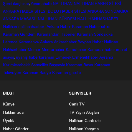
Şereflikoçhisar
,
Yenimahalle
NALLIHAN
NALLIHAN HABER SİTESİ
ANKARA HABER SİTESİ
BOLU HABER SİTESİ
ANKARA SONDAKİKA
ANKARA MASASI
NALLIHAN GÜNDEM
NALLIHANHASHABER
Nallihan
nallihanhasber
Ankara Haber
Karaman Haber sitesi
Karaman Gündem
Karamandan
Haberler
Karaman Sondakika
Larende
Karaman24
Ankara
Ankarahaber
Beyparı Haber
Nallıhan
Nalıhanhaber
Memur
Memurhaber
Kamuhaber
Kamudanhaber
imaret
asayiş
,
uyanış
haberkaraman
Ermenek
Ermenekhaber
Ayrancı
Kazımkarabekir
Sarıveliler
Başyayla
Karaman Basın
Karaman
Televizyon
Karaman Radyo
Karaman gazete
BİLGİ
SERVİSLER
Künye
Canlı TV
Hakkımızda
TV Yayın Akışları
Üyelik
Nallıhan Canlı izle
Haber Gönder
Nallıhan Yarışma