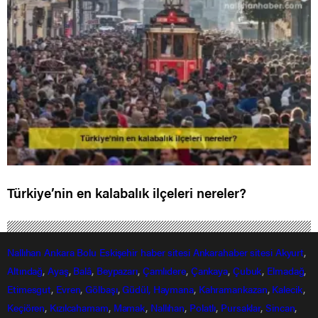
Türkiye’nin en kalabalık ilçeleri nereler?
Nallıhan
Ankara
Bolu
Eskişehir
haber sitesi
Ankarahaber
sitesi
Akyurt
,
Altındağ
,
Ayaş
,
Balâ
,
Beypazarı
,
Çamlıdere
,
Çankaya
,
Çubuk
,
Elmadağ
,
Etimesgut
,
Evren
,
Gölbaşı
,
Güdül,
Haymana
,
Kahramankazan
,
Kalecik
,
Keçiören
,
Kızılcahamam
,
Mamak
,
Nallıhan
,
Polatlı
,
Pursaklar
,
Sincan
,