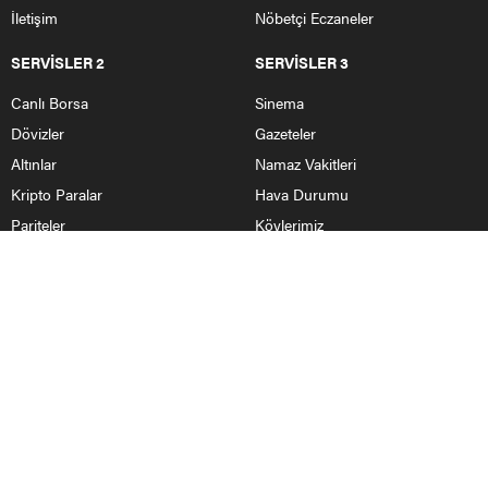
İletişim
Nöbetçi Eczaneler
SERVİSLER 2
SERVİSLER 3
Canlı Borsa
Sinema
Dövizler
Gazeteler
Altınlar
Namaz Vakitleri
Kripto Paralar
Hava Durumu
Pariteler
Köylerimiz
HABERLER
Nallıhan Haberleri
Ankara Haberleri
Bolu
Eskişehir
Yurttan Haberler