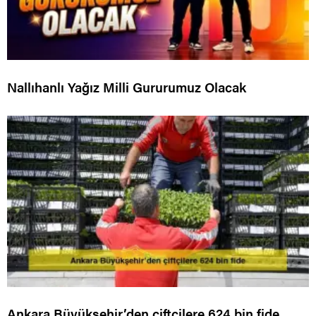
Nallıhanlı Yağız Milli Gururumuz Olacak
Ankara Büyükşehir’den çiftçilere 624 bin fide