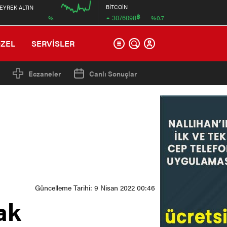
BİTCOİN
EYREK ALTIN
฿
3076098
%
%0.7
00:00
ÖZEL
SERVİSLER
Eczaneler
Canlı Sonuçlar
Güncelleme Tarihi: 9 Nisan 2022 00:46
ak