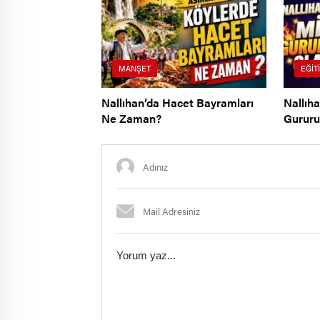
MANŞET
EĞIT
Nallıhan’da Hacet Bayramları
Nallıha
Ne Zaman?
Gurur