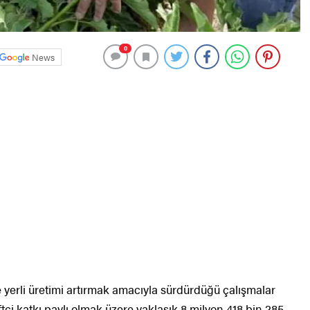
0
News
 yerli üretimi artırmak amacıyla sürdürdüğü çalışmalar
tçi katkı paylı olmak üzere yaklaşık 8 milyon 418 bin 285