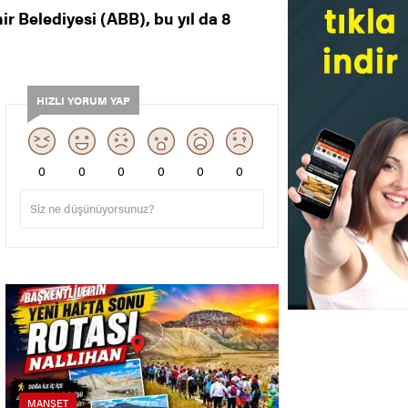
r Belediyesi (ABB), bu yıl da 8
HIZLI YORUM YAP
0
0
0
0
0
0
MANŞET