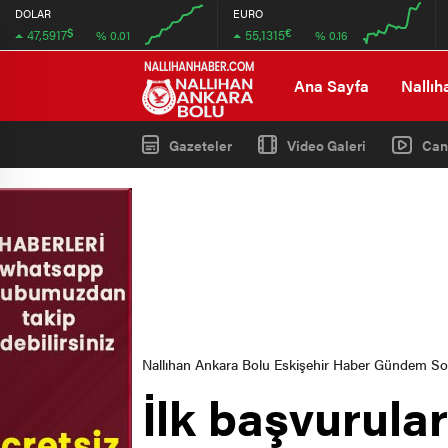
DOLAR
EURO
$
€
47,5917
55,1315
% 0.01
% 0.16
00:00
00:00
00:00
00:00
Ana Sayfa
Nallıh
Gazeteler
Video Galeri
Can
Nallıhan Ankara Bolu Eskişehir Haber Gündem S
İlk başvurula