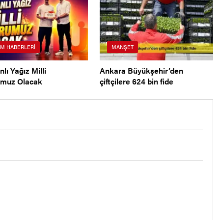
IM HABERLERI
MANŞET
nlı Yağız Milli
Ankara Büyükşehir’den
umuz Olacak
çiftçilere 624 bin fide