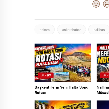
0
0
ankara
ankarahaber
nallıhan
MANŞET
MAN
Başkentlilerin Yeni Hafta Sonu
Nallıh
Rotası
Mücad