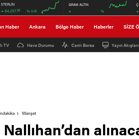
STERLİN
GRAM ALTIN
Ç
£
64,2577
%
% 0.19
00:00
00:00
00:00
00:00
an Haber
Ankara
Bölge Haber
Haberler
SİZE 
lı TV
Hava Durumu
Canlı Borsa
Yayın Akışları
ondakika
Manşet
r Nallıhan’dan alınac