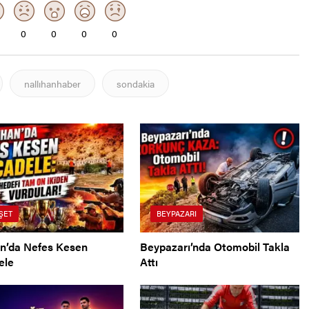
0
0
0
0
nallıhanhaber
sondakia
ŞET
BEYPAZARI
an’da Nefes Kesen
Beypazarı’nda Otomobil Takla
ele
Attı