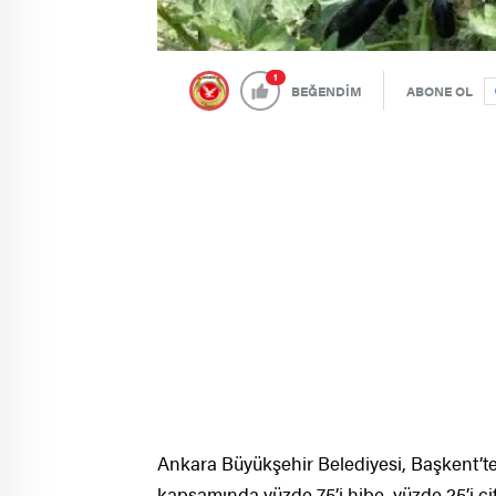
1
BEĞENDİM
ABONE OL
Ankara Büyükşehir Belediyesi, Başkent’te
kapsamında yüzde 75’i hibe, yüzde 25’i çif