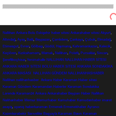
Nallıhan Ankara Bolu Eskişehir Haber Gündem Sondakika
Nallıhan Haberleri
Korona bugün 63 CAN aldı