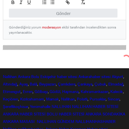
Gönder
Gönderdiğiniz yorum
moderasyon
ekibi tarafından incelendikten sonra
yayınlanacaktır.
Nallıhan
Ankara
Bolu
Eskişehir
haber sitesi
Ankarahaber
sitesi
Akyurt
,
Altındağ
,
Ayaş
,
Balâ
,
Beypazarı
,
Çamlıdere
,
Çankaya
,
Çubuk
,
Elmadağ
,
Etimesgut
,
Evren
,
Gölbaşı
,
Güdül,
Haymana
,
Kahramankazan
,
Kalecik
,
Keçiören
,
Kızılcahamam
,
Mamak
,
Nallıhan
,
Polatlı
,
Pursaklar
,
Sincan
,
Şereflikoçhisar
,
Yenimahalle
NALLIHAN
NALLIHAN HABER SİTESİ
ANKARA HABER SİTESİ
BOLU HABER SİTESİ
ANKARA SONDAKİKA
ANKARA MASASI
NALLIHAN GÜNDEM
NALLIHANHASHABER
Nallihan
nallihanhasber
Ankara Haber
Karaman Haber sitesi