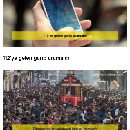
112’ye gelen garip aramalar