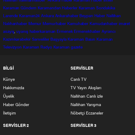
Karaman Gündem
Karamandan
Haberler
Karaman Sondakika
Larende
Karaman24
Ankara
Ankarahaber
Beyparı Haber
Nallıhan
Nalıhanhaber
Memur
Memurhaber
Kamuhaber
Kamudanhaber
imaret
asayiş
,
uyanış
haberkaraman
Ermenek
Ermenekhaber
Ayrancı
Kazımkarabekir
Sarıveliler
Başyayla
Karaman Basın
Karaman
Televizyon
Karaman Radyo
Karaman gazete
BİLGİ
SERVİSLER
Künye
Canlı TV
Hakkımızda
TV Yayın Akışları
Üyelik
Nallıhan Canlı izle
Haber Gönder
Nallıhan Yarışma
İletişim
Nöbetçi Eczaneler
SERVİSLER 2
SERVİSLER 3