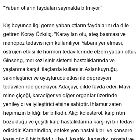
“Yaban otların faydaları saymakla bitmiyor”
Kış boyunca ilgi gören yaban otların faydalarını da dile
getiren Koray Özkılıç, “Karayılan otu, ateş basması ve
menopoz tedavisi için kullanılıyor. Yabani yer elması,
östrojen etkisi ile hormon tedavilerinde elzem yaban ottur.
Ginseng, merkezi sinir sistemi hastalıklarında ve
yaşlanma karşıtı ilaçlarda kullanılır. Aslankuyruğu,
sakinleştirici ve uyuşturucu etkisi ile depresyon
tedavilerinde gerekiyor. Adaçayı, cilde fayda eder. Mavi
mine çiçeği, karaciğer ve diğer organlar üzerinde
yenileyici ve iyileştirici etsine sahiptir. Ihlamur zaten
hepimizin bildiği bir bitkidir. Alıç; kolesterol, kalp ritm
bozukluğu ve çeşitli kalp hastalıklarına karşı iyi bir tedavi
edicidir. Karahindiba, enfeksiyon hastalıkları ve kansere
karşı güçlü bir bitkidir. Hayıt, kısırlık, kansızlık, prostat ve