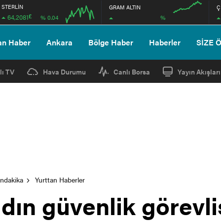
STERLİN
GRAM ALTIN
Ç
£
64,2081
%
% 0.04
04:00
04:00
an Haber
Ankara
Bölge Haber
Haberler
SİZE 
lı TV
Hava Durumu
Canlı Borsa
Yayın Akışları
ondakika
Yurttan Haberler
ın güvenlik görevli