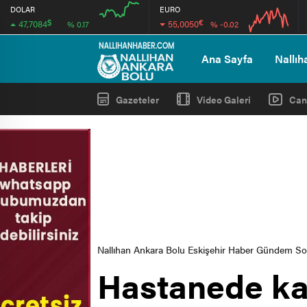
DOLAR
EURO
$
€
47,7084
55,0050
% 0.17
% -0.02
04:00
04:00
Ana Sayfa
Nallıh
Gazeteler
Video Galeri
Can
Nallıhan Ankara Bolu Eskişehir Haber Gündem S
Hastanede kad