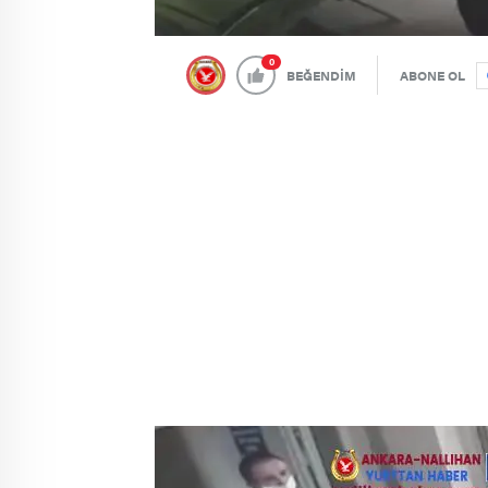
0
BEĞENDİM
ABONE OL