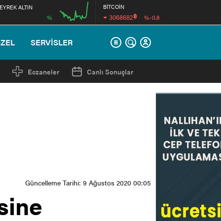
BİTCOİN
EYREK ALTIN
฿
3068682
%
%-0.8
00:00
ÖZEL
SERVİSLER
Eczaneler
Canlı Sonuçlar
Güncelleme Tarihi: 9 Ağustos 2020 00:05
sine