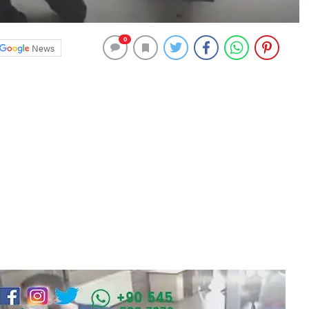
0
News