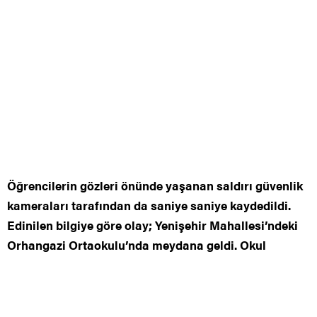
Öğrencilerin gözleri önünde yaşanan saldırı güvenlik
kameraları tarafından da saniye saniye kaydedildi.
Edinilen bilgiye göre olay; Yenişehir Mahallesi’ndeki
Orhangazi Ortaokulu’nda meydana geldi. Okul
yönetimi çok sayıda devamsızlığı bulunan 6. Sınıf
öğrencisi İ.K.’durumunu görüşmek için ailesine
bildirdi. Sabah saatlerinde İ.K.’nın annesi okula