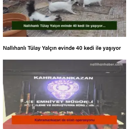
Nallıhanlı Tülay Yalçın evinde 40 kedi ile yaşıyor